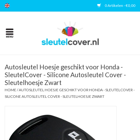
0 Artikelen - €0,00
Home
Kies uw merk
Accessoires
Autosleutel Hoesje geschikt voor Honda -
SleutelCover - Silicone Autosleutel Cover -
Sleutelhoesje Zwart
Veelgestelde vragen
HOME
/
AUTOSLEUTEL HOESJE GESCHIKT VOOR HONDA - SLEUTELCOVER -
SILICONE AUTOSLEUTEL COVER - SLEUTELHOESJE ZWART
Contact