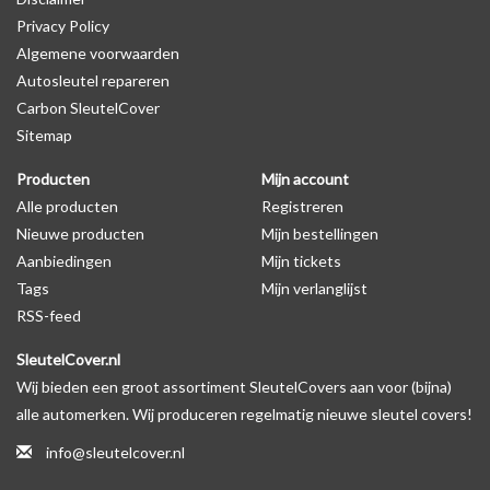
Privacy Policy
productfoto te kijken of er een logo zichtbaar is.
Algemene voorwaarden
Autosleutel repareren
Levering
Carbon SleutelCover
Voor 16:00 besteld = Dezelfde dag verzonden
Sitemap
Verzending naar België: 1/3 werkdagen
Producten
Mijn account
Specificaties
Alle producten
Registreren
Merk: SleutelCover
Nieuwe producten
Mijn bestellingen
Geschikt voor: Honda
Aanbiedingen
Mijn tickets
Gewicht: 20g
Tags
Mijn verlanglijst
Materiaal: Siliconen
RSS-feed
SleutelCover.nl
Geschikt voor o.a. de volgende modellen:
Wij bieden een groot assortiment SleutelCovers aan voor (bijna)
* Afhankelijk van het bouwjaar
alle automerken. Wij produceren regelmatig nieuwe sleutel covers!
* Controleer
altijd
alsnog eerst uw model sleutel met het
info@sleutelcover.nl
voorbeeld in de productfoto's