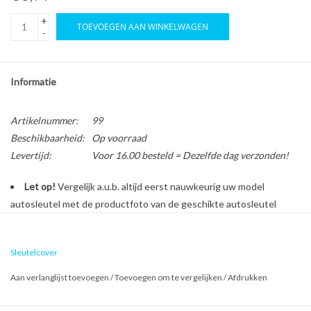
+
TOEVOEGEN AAN WINKELWAGEN
-
Informatie
Artikelnummer:
99
Beschikbaarheid:
Op voorraad
Levertijd:
Voor 16.00 besteld = Dezelfde dag verzonden!
Let op!
Vergelijk a.u.b. altijd eerst nauwkeurig uw model
autosleutel met de productfoto van de geschikte autosleutel
behuizing voordat u een bestelling plaatst.
Sleutelcover
Bescherm en personaliseer uw autosleutel met een stijlvol
Aan verlanglijst toevoegen
/
Toevoegen om te vergelijken
/
Afdrukken
autosleutel hoesje!
Is de behuizing van uw Honda autosleutel versleten of