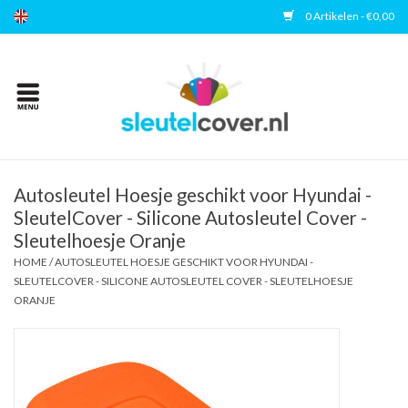
0 Artikelen - €0,00
Home
Kies uw merk
Accessoires
Autosleutel Hoesje geschikt voor Hyundai -
SleutelCover - Silicone Autosleutel Cover -
Sleutelhoesje Oranje
Veelgestelde vragen
HOME
/
AUTOSLEUTEL HOESJE GESCHIKT VOOR HYUNDAI -
SLEUTELCOVER - SILICONE AUTOSLEUTEL COVER - SLEUTELHOESJE
Contact
ORANJE