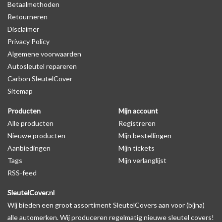
Betaalmethoden
behuizing wel zichtbaar is. U kunt dit zelf nagaan door op de
Retourneren
productfoto te kijken of er een logo zichtbaar is.
Disclaimer
Privacy Policy
Levering
Algemene voorwaarden
Voor 16:00 besteld = Dezelfde dag verzonden
Autosleutel repareren
Verzending naar België: 1/3 werkdagen
Carbon SleutelCover
Sitemap
Specificaties
Merk: SleutelCover
Producten
Mijn account
Geschikt voor: Hyundai
Alle producten
Registreren
Gewicht: 20g
Nieuwe producten
Mijn bestellingen
Materiaal: Siliconen
Aanbiedingen
Mijn tickets
Tags
Mijn verlanglijst
RSS-feed
Geschikt voor o.a. de volgende modellen:
SleutelCover.nl
* Afhankelijk van het bouwjaar
Wij bieden een groot assortiment SleutelCovers aan voor (bijna)
* Controleer
altijd
alsnog eerst uw model sleutel met het
alle automerken. Wij produceren regelmatig nieuwe sleutel covers!
voorbeeld in de productfoto's