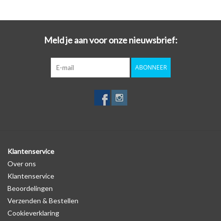
van een nieuwe sleutel, het overzetten van onderdelen of het
opnieuw programmeren van uw sleutel. In een handomdraai is uw
sleutel beschermd én opgefrist!
Meld je aan voor onze nieuwsbrief:
Kies voor stijl, gemak en bescherming in één met de autosleutel
ABONNEER
hoesjes van SleutelCover!
Met de SleutelCover beschermt u uw autosleutel tegen dagelijkse
slijtage, zoals krassen en stoten, terwijl u tegelijkertijd de
uitstraling van uw sleutel een boost geeft. Maak van uw
autosleutel een echte eyecatcher door te kiezen uit onze brede
selectie van kleurrijke sleutel hoesjes. Of u nu gaat voor een strak
zwart design of een opvallend felle kleur, met de SleutelCover ziet
Klantenservice
uw autosleutel er weer als nieuw uit.
Over ons
Klantenservice
Logo
Beoordelingen
Er staat geen logo van Hyundai op de SleutelCover zelf. Er is echter
Verzenden & Bestellen
wel een uitsparing gemaakt in het autosleutel hoesje, waardoor
Cookieverklaring
het logo in de meeste gevallen op de originele autosleutel