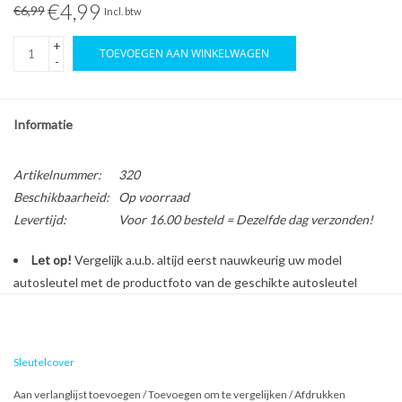
€4,99
€6,99
Incl. btw
+
TOEVOEGEN AAN WINKELWAGEN
-
Informatie
Artikelnummer:
320
Beschikbaarheid:
Op voorraad
Levertijd:
Voor 16.00 besteld = Dezelfde dag verzonden!
Let op!
Vergelijk a.u.b. altijd eerst nauwkeurig uw model
autosleutel met de productfoto van de geschikte autosleutel
behuizing voordat u een bestelling plaatst.
Sleutelcover
Bescherm en personaliseer uw autosleutel met een stijlvol
autosleutel hoesje!
Aan verlanglijst toevoegen
/
Toevoegen om te vergelijken
/
Afdrukken