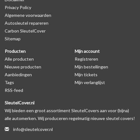
Privacy Policy
productfoto te kijken of er een logo zichtbaar is.
Algemene voorwaarden
Autosleutel repareren
Levering
Carbon SleutelCover
Voor 16:00 besteld = Dezelfde dag verzonden
Sitemap
Verzending naar België: 1/3 werkdagen
Producten
Mijn account
Specificaties
Alle producten
Registreren
Merk: SleutelCover
Nieuwe producten
Mijn bestellingen
Geschikt voor: Hyundai
Aanbiedingen
Mijn tickets
Gewicht: 20g
Tags
Mijn verlanglijst
Materiaal: Siliconen
RSS-feed
SleutelCover.nl
Geschikt voor o.a. de volgende modellen:
Wij bieden een groot assortiment SleutelCovers aan voor (bijna)
* Afhankelijk van het bouwjaar
alle automerken. Wij produceren regelmatig nieuwe sleutel covers!
* Controleer
altijd
alsnog eerst uw model sleutel met het
info@sleutelcover.nl
voorbeeld in de productfoto's