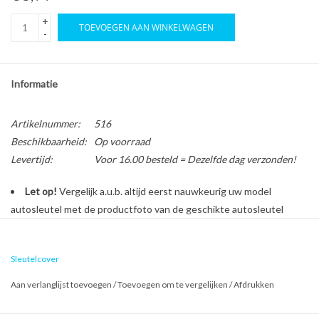
+
TOEVOEGEN AAN WINKELWAGEN
-
Informatie
Artikelnummer:
516
Beschikbaarheid:
Op voorraad
Levertijd:
Voor 16.00 besteld = Dezelfde dag verzonden!
Let op!
Vergelijk a.u.b. altijd eerst nauwkeurig uw model
autosleutel met de productfoto van de geschikte autosleutel
behuizing voordat u een bestelling plaatst.
Sleutelcover
Bescherm en personaliseer uw autosleutel met een stijlvol
Aan verlanglijst toevoegen
/
Toevoegen om te vergelijken
/
Afdrukken
autosleutel hoesje!
Is de behuizing van uw Hyundai autosleutel versleten of