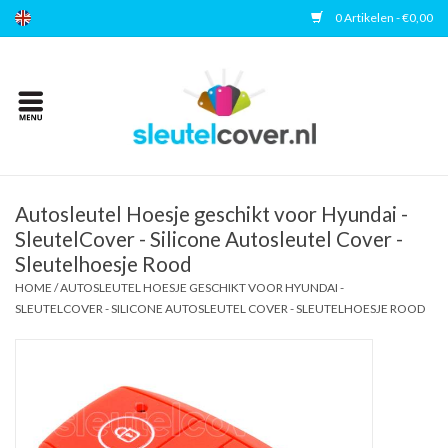
0 Artikelen - €0,00
Home
Kies uw merk
Accessoires
Autosleutel Hoesje geschikt voor Hyundai -
SleutelCover - Silicone Autosleutel Cover -
Sleutelhoesje Rood
Veelgestelde vragen
HOME
/
AUTOSLEUTEL HOESJE GESCHIKT VOOR HYUNDAI -
SLEUTELCOVER - SILICONE AUTOSLEUTEL COVER - SLEUTELHOESJE ROOD
Contact