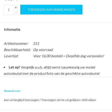
+
TOEVOEGEN AAN WINKELWAGEN
-
Informatie
Artikelnummer:
311
Beschikbaarheid:
Op voorraad
Levertijd:
Voor 16.00 besteld = Dezelfde dag verzonden!
Let op!
Vergelijk a.u.b. altijd eerst nauwkeurig uw model
autosleutel met de productfoto van de geschikte autosleutel
behuizing voordat u een bestelling plaatst.
Sleutelcover
Bescherm en personaliseer uw autosleutel met een stijlvol
Aan verlanglijst toevoegen
/
Toevoegen om te vergelijken
/
Afdrukken
autosleutel hoesje!
Is de behuizing van uw Hyundai autosleutel versleten of