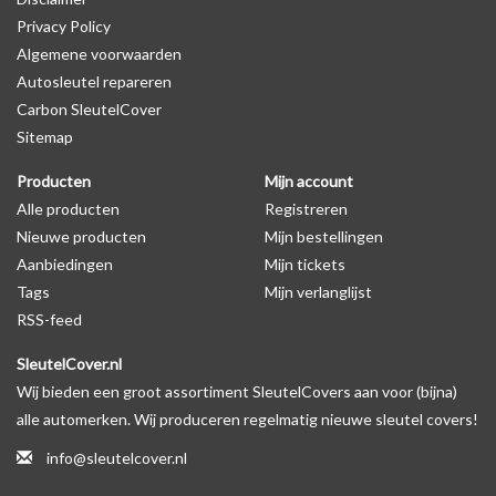
Privacy Policy
productfoto te kijken of er een logo zichtbaar is.
Algemene voorwaarden
Autosleutel repareren
Levering
Carbon SleutelCover
Voor 16:00 besteld = Dezelfde dag verzonden
Sitemap
Verzending naar België: 1/3 werkdagen
Producten
Mijn account
Specificaties
Alle producten
Registreren
Merk: SleutelCover
Nieuwe producten
Mijn bestellingen
Geschikt voor: Hyundai
Aanbiedingen
Mijn tickets
Gewicht: 20g
Tags
Mijn verlanglijst
Materiaal: Siliconen
RSS-feed
SleutelCover.nl
Geschikt voor o.a. de volgende modellen:
Wij bieden een groot assortiment SleutelCovers aan voor (bijna)
* Afhankelijk van het bouwjaar
alle automerken. Wij produceren regelmatig nieuwe sleutel covers!
* Controleer
altijd
alsnog eerst uw model sleutel met het
info@sleutelcover.nl
voorbeeld in de productfoto's