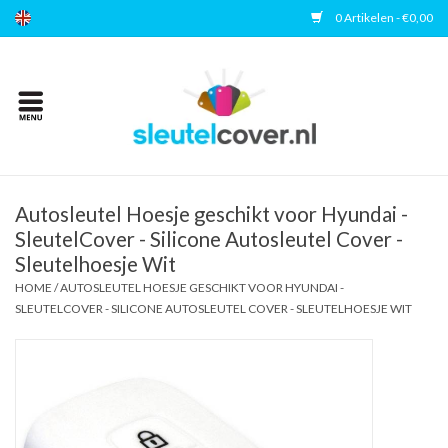
0 Artikelen - €0,00
Home
Kies uw merk
Accessoires
Autosleutel Hoesje geschikt voor Hyundai -
SleutelCover - Silicone Autosleutel Cover -
Sleutelhoesje Wit
Veelgestelde vragen
HOME
/
AUTOSLEUTEL HOESJE GESCHIKT VOOR HYUNDAI -
SLEUTELCOVER - SILICONE AUTOSLEUTEL COVER - SLEUTELHOESJE WIT
Contact