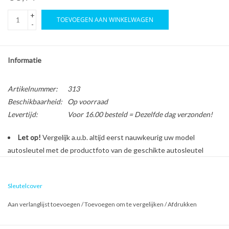
+
TOEVOEGEN AAN WINKELWAGEN
-
Informatie
Artikelnummer:
313
Beschikbaarheid:
Op voorraad
Levertijd:
Voor 16.00 besteld = Dezelfde dag verzonden!
Let op!
Vergelijk a.u.b. altijd eerst nauwkeurig uw model
autosleutel met de productfoto van de geschikte autosleutel
behuizing voordat u een bestelling plaatst.
Sleutelcover
Bescherm en personaliseer uw autosleutel met een stijlvol
Aan verlanglijst toevoegen
/
Toevoegen om te vergelijken
/
Afdrukken
autosleutel hoesje!
Is de behuizing van uw Hyundai autosleutel versleten of