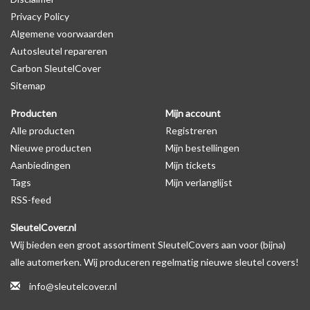
Privacy Policy
productfoto te kijken of er een logo zichtbaar is.
Algemene voorwaarden
Autosleutel repareren
Levering
Carbon SleutelCover
Voor 16:00 besteld = Dezelfde dag verzonden
Sitemap
Verzending naar België: 1/3 werkdagen
Producten
Mijn account
Specificaties
Alle producten
Registreren
Merk: SleutelCover
Nieuwe producten
Mijn bestellingen
Geschikt voor: Hyundai
Aanbiedingen
Mijn tickets
Gewicht: 20g
Tags
Mijn verlanglijst
Materiaal: Siliconen
RSS-feed
SleutelCover.nl
Geschikt voor o.a. de volgende modellen:
Wij bieden een groot assortiment SleutelCovers aan voor (bijna)
* Afhankelijk van het bouwjaar
alle automerken. Wij produceren regelmatig nieuwe sleutel covers!
* Controleer
altijd
alsnog eerst uw model sleutel met het
info@sleutelcover.nl
voorbeeld in de productfoto's