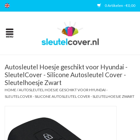
0 Artikelen - €0,00
Home
Kies uw merk
Accessoires
Autosleutel Hoesje geschikt voor Hyundai -
SleutelCover - Silicone Autosleutel Cover -
Sleutelhoesje Zwart
Veelgestelde vragen
HOME
/
AUTOSLEUTEL HOESJE GESCHIKT VOOR HYUNDAI -
SLEUTELCOVER - SILICONE AUTOSLEUTEL COVER - SLEUTELHOESJE ZWART
Contact