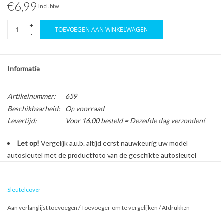
€6,99
Incl. btw
+
TOEVOEGEN AAN WINKELWAGEN
-
Informatie
Artikelnummer:
659
Beschikbaarheid:
Op voorraad
Levertijd:
Voor 16.00 besteld = Dezelfde dag verzonden!
Let op!
Vergelijk a.u.b. altijd eerst nauwkeurig uw model
autosleutel met de productfoto van de geschikte autosleutel
behuizing voordat u een bestelling plaatst.
Sleutelcover
Bescherm en personaliseer uw autosleutel met een stijlvol
Aan verlanglijst toevoegen
/
Toevoegen om te vergelijken
/
Afdrukken
autosleutel hoesje!