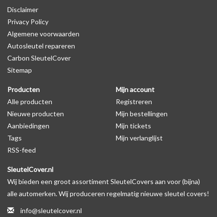
Disclaimer
productfoto te kijken of er een logo zichtbaar is.
Privacy Policy
Algemene voorwaarden
Levering
Autosleutel repareren
Voor 16:00 besteld = Dezelfde dag verzonden
Carbon SleutelCover
Verzending naar België: 1/3 werkdagen
Sitemap
Specificaties
Producten
Mijn account
Merk: SleutelCover
Alle producten
Registreren
Geschikt voor: Jeep
Nieuwe producten
Mijn bestellingen
Gewicht: 20g
Aanbiedingen
Mijn tickets
Materiaal: Siliconen
Tags
Mijn verlanglijst
RSS-feed
Geschikt voor o.a. de volgende modellen:
SleutelCover.nl
* Afhankelijk van het bouwjaar
Wij bieden een groot assortiment SleutelCovers aan voor (bijna)
* Controleer
altijd
alsnog eerst uw model sleutel met het
alle automerken. Wij produceren regelmatig nieuwe sleutel covers!
voorbeeld in de productfoto's
info@sleutelcover.nl