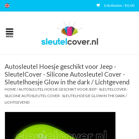
0 Artikelen - €0,00
Home
Kies uw merk
Accessoires
Autosleutel Hoesje geschikt voor Jeep -
SleutelCover - Silicone Autosleutel Cover -
Sleutelhoesje Glow in the dark / Lichtgevend
Veelgestelde vragen
HOME
/
AUTOSLEUTEL HOESJE GESCHIKT VOOR JEEP - SLEUTELCOVER -
SILICONE AUTOSLEUTEL COVER - SLEUTELHOESJE GLOW IN THE DARK /
Contact
LICHTGEVEND