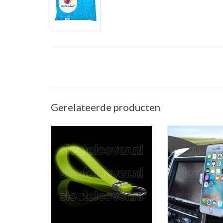
Gerelateerde producten
Sleutelhanger auto - Silicone -
Telefoonhouder ve
Glow in the dark
(Universele telef
in de a
TOEVOEGEN AAN WINKELWAGEN
TOEVOEGEN AAN