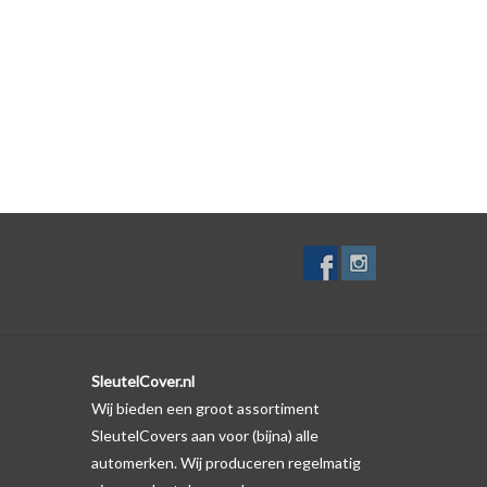
. Er is echter wel een uitsparing gemaakt in het
te gevallen op de originele autosleutel behuizing wel
ductfoto te kijken of er een logo zichtbaar is.
SleutelCover.nl
Wij bieden een groot assortiment
SleutelCovers aan voor (bijna) alle
automerken. Wij produceren regelmatig