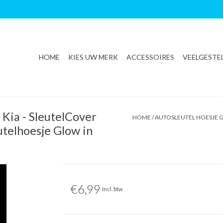
HOME
KIES UW MERK
ACCESSOIRES
VEELGESTE
 Kia - SleutelCover
HOME
/
AUTOSLEUTEL HOESJE G
eutelhoesje Glow in
€6,99
Incl. btw