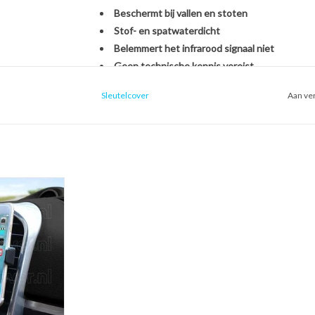
Beschermt bij vallen en stoten
Stof- en spatwaterdicht
Belemmert het infrarood signaal niet
Geen technische kennis vereist
Sleutelcover
Aan ver
Het monteren van de SleutelCover is héél eenvou
originele Kia autosleutel. U hoeft zich dus geen 
nieuwe sleutel, het overzetten van onderdelen o
handomdraai is uw sleutel beschermd én opgefris
ntilatierooster
oon houder voor
Kies voor stijl, gemak en bescherming in één met
uto)
Met de SleutelCover beschermt u uw autosleutel t
 WINKELWAGEN
terwijl u tegelijkertijd de uitstraling van uw sle
echte eyecatcher door te kiezen uit onze brede se
voor een strak zwart design of een opvallend fell
weer als nieuw uit.