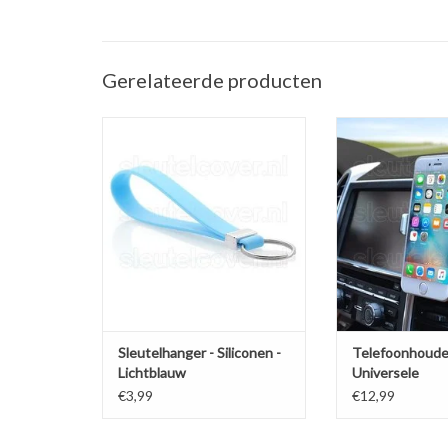
Gerelateerde producten
Sleutelhanger auto - Silicone -
Telefoonhouder ve
Lichtblauw
(Universele telef
in de a
TOEVOEGEN AAN WINKELWAGEN
TOEVOEGEN AAN
Sleutelhanger - Siliconen -
Telefoonhoude
Lichtblauw
Universele
ventilatiehoud
€3,99
€12,99