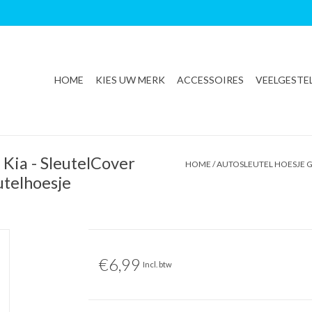
HOME
KIES UW MERK
ACCESSOIRES
VEELGESTE
 Kia - SleutelCover
HOME
/
AUTOSLEUTEL HOESJE G
eutelhoesje
€6,99
Incl. btw