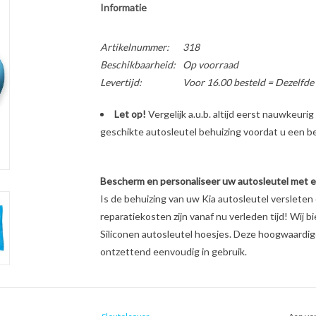
Informatie
Artikelnummer:
318
Beschikbaarheid:
Op voorraad
Levertijd:
Voor 16.00 besteld = Dezelfde
Let op!
Vergelijk a.u.b. altijd eerst nauwkeur
geschikte autosleutel behuizing voordat u een bes
Bescherm en personaliseer uw autosleutel met een
Is de behuizing van uw Kia autosleutel verslete
reparatiekosten zijn vanaf nu verleden tijd! Wij b
Siliconen autosleutel hoesjes. Deze hoogwaardige 
ontzettend eenvoudig in gebruik.
Unieke look & feel van uw autosleutel
Schokabsorberend materiaal