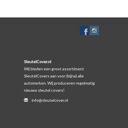
. Er is echter wel een uitsparing gemaakt in het
te gevallen op de originele autosleutel behuizing wel
ductfoto te kijken of er een logo zichtbaar is.
SleutelCover.nl
Wij bieden een groot assortiment
SleutelCovers aan voor (bijna) alle
automerken. Wij produceren regelmatig
nieuwe sleutel covers!
info@sleutelcover.nl