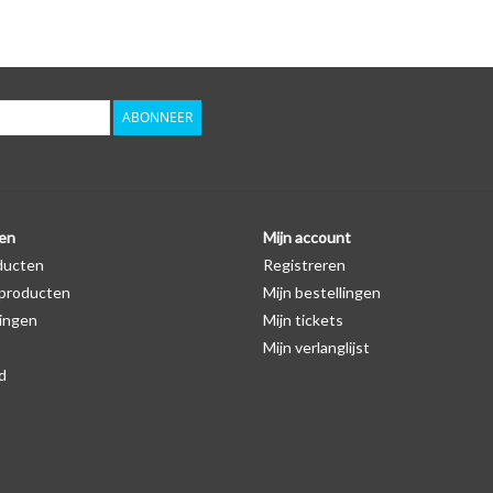
Logo
Er staat geen logo van Kia op de SleutelCover zelf
autosleutel hoesje, waardoor het logo in de mees
zichtbaar is. U kunt dit zelf nagaan door op de pro
ABONNEER
Levering
Voor 16:00 besteld = Dezelfde dag verzonden
Verzending naar België: 1/3 werkdagen
en
Mijn account
ducten
Registreren
Specificaties
producten
Mijn bestellingen
Merk: SleutelCover
ingen
Mijn tickets
Geschikt voor: Kia
Mijn verlanglijst
Gewicht: 20g
d
Materiaal: Siliconen
Geschikt voor o.a. de volgende modellen:
* Afhankelijk van het bouwjaar