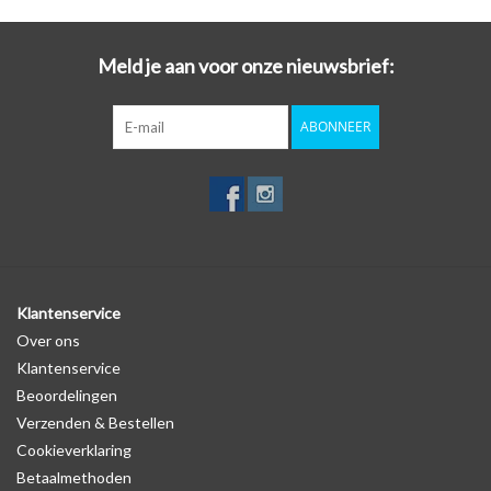
sleutel beschermd én opgefrist!
Meld je aan voor onze nieuwsbrief:
Kies voor stijl, gemak en bescherming in één met de autosleutel
hoesjes van SleutelCover!
ABONNEER
Met de SleutelCover beschermt u uw autosleutel tegen dagelijkse
slijtage, zoals krassen en stoten, terwijl u tegelijkertijd de
uitstraling van uw sleutel een boost geeft. Maak van uw
autosleutel een echte eyecatcher door te kiezen uit onze brede
selectie van kleurrijke sleutel hoesjes. Of u nu gaat voor een strak
zwart design of een opvallend felle kleur, met de SleutelCover ziet
uw autosleutel er weer als nieuw uit.
Klantenservice
Over ons
Logo
Klantenservice
Er staat geen logo van Kia op de SleutelCover zelf. Er is echter wel
Beoordelingen
een uitsparing gemaakt in het autosleutel hoesje, waardoor het
Verzenden & Bestellen
logo in de meeste gevallen op de originele autosleutel behuizing
Cookieverklaring
wel zichtbaar is. U kunt dit zelf nagaan door op de productfoto te
Betaalmethoden
kijken of er een logo zichtbaar is.