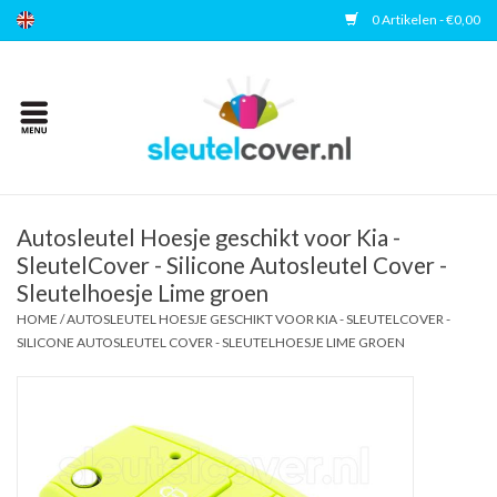
0 Artikelen - €0,00
Home
Kies uw merk
Accessoires
Autosleutel Hoesje geschikt voor Kia -
SleutelCover - Silicone Autosleutel Cover -
Sleutelhoesje Lime groen
Veelgestelde vragen
HOME
/
AUTOSLEUTEL HOESJE GESCHIKT VOOR KIA - SLEUTELCOVER -
SILICONE AUTOSLEUTEL COVER - SLEUTELHOESJE LIME GROEN
Contact