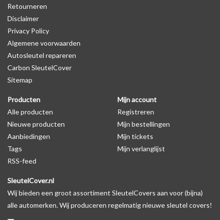
Retourneren
Disclaimer
Levering
Privacy Policy
Voor 16:00 besteld = Dezelfde dag verzonden
Algemene voorwaarden
Verzending naar België: 1/3 werkdagen
Autosleutel repareren
Carbon SleutelCover
Specificaties
Sitemap
Merk: SleutelCover
Geschikt voor: Kia
Producten
Mijn account
Gewicht: 20g
Alle producten
Registreren
Materiaal: Siliconen
Nieuwe producten
Mijn bestellingen
Aanbiedingen
Mijn tickets
Tags
Mijn verlanglijst
Geschikt voor o.a. de volgende modellen:
RSS-feed
* Afhankelijk van het bouwjaar
SleutelCover.nl
* Controleer
altijd
alsnog eerst uw model sleutel met het
Wij bieden een groot assortiment SleutelCovers aan voor (bijna)
voorbeeld in de productfoto's
alle automerken. Wij produceren regelmatig nieuwe sleutel covers!
Kia Carens, Kia Carnival, Kia Ceed, Kia Cerato, Kia Magentis, Kia