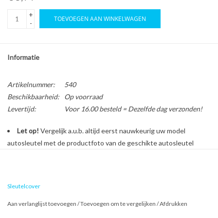
+
TOEVOEGEN AAN WINKELWAGEN
-
Informatie
Artikelnummer:
540
Beschikbaarheid:
Op voorraad
Levertijd:
Voor 16.00 besteld = Dezelfde dag verzonden!
Let op!
Vergelijk a.u.b. altijd eerst nauwkeurig uw model
autosleutel met de productfoto van de geschikte autosleutel
behuizing voordat u een bestelling plaatst.
Sleutelcover
Bescherm en personaliseer uw autosleutel met een stijlvol
autosleutel hoesje!
Aan verlanglijst toevoegen
/
Toevoegen om te vergelijken
/
Afdrukken
Is de behuizing van uw Kia autosleutel versleten of beschadigd?