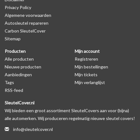
Privacy Policy
Algemene voorwaarden
Levering
Autosleutel repareren
Voor 16:00 besteld = Dezelfde dag verzonden
Carbon SleutelCover
Verzending naar België: 1/3 werkdagen
Sitemap
Specificaties
Producten
Mijn account
Merk: SleutelCover
Alle producten
Registreren
Geschikt voor: Kia
Nieuwe producten
Mijn bestellingen
Gewicht: 20g
Aanbiedingen
Mijn tickets
Materiaal: Siliconen
Tags
Mijn verlanglijst
RSS-feed
Geschikt voor o.a. de volgende modellen:
SleutelCover.nl
* Afhankelijk van het bouwjaar
Wij bieden een groot assortiment SleutelCovers aan voor (bijna)
* Controleer
altijd
alsnog eerst uw model sleutel met het
alle automerken. Wij produceren regelmatig nieuwe sleutel covers!
voorbeeld in de productfoto's
info@sleutelcover.nl
Kia Carens, Kia Carnival, Kia Ceed, Kia Cerato, Kia Magentis, Kia