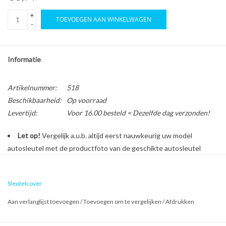
+
TOEVOEGEN AAN WINKELWAGEN
-
Informatie
Artikelnummer:
518
Beschikbaarheid:
Op voorraad
Levertijd:
Voor 16.00 besteld = Dezelfde dag verzonden!
Let op!
Vergelijk a.u.b. altijd eerst nauwkeurig uw model
autosleutel met de productfoto van de geschikte autosleutel
behuizing voordat u een bestelling plaatst.
Sleutelcover
Bescherm en personaliseer uw autosleutel met een stijlvol
Aan verlanglijst toevoegen
/
Toevoegen om te vergelijken
/
Afdrukken
autosleutel hoesje!
Is de behuizing van uw Kia autosleutel versleten of beschadigd?