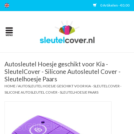
0 Artikelen - €0,00
Home
Kies uw merk
Accessoires
Autosleutel Hoesje geschikt voor Kia -
SleutelCover - Silicone Autosleutel Cover -
Sleutelhoesje Paars
Veelgestelde vragen
HOME
/
AUTOSLEUTEL HOESJE GESCHIKT VOOR KIA - SLEUTELCOVER -
SILICONE AUTOSLEUTEL COVER - SLEUTELHOESJE PAARS
Contact