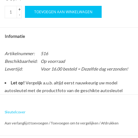
+
TOEVOEGEN AAN WINKELWAGEN
-
Informatie
Artikelnummer:
516
Beschikbaarheid:
Op voorraad
Levertijd:
Voor 16.00 besteld = Dezelfde dag verzonden!
Let op!
Vergelijk a.u.b. altijd eerst nauwkeurig uw model
autosleutel met de productfoto van de geschikte autosleutel
behuizing voordat u een bestelling plaatst.
Sleutelcover
Bescherm en personaliseer uw autosleutel met een stijlvol
Aan verlanglijst toevoegen
/
Toevoegen om te vergelijken
/
Afdrukken
autosleutel hoesje!
Is de behuizing van uw Kia autosleutel versleten of beschadigd?