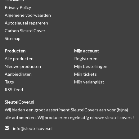
Privacy Policy
Algemene voorwaarden
Levering
Autosleutel repareren
Voor 16:00 besteld = Dezelfde dag verzonden
Carbon SleutelCover
Verzending naar België: 1/3 werkdagen
Sitemap
Specificaties
Producten
Mijn account
Merk: SleutelCover
Alle producten
Registreren
Geschikt voor: Kia
Nieuwe producten
Mijn bestellingen
Gewicht: 20g
Aanbiedingen
Mijn tickets
Materiaal: Siliconen
Tags
Mijn verlanglijst
RSS-feed
Geschikt voor o.a. de volgende modellen:
SleutelCover.nl
* Afhankelijk van het bouwjaar
Wij bieden een groot assortiment SleutelCovers aan voor (bijna)
* Controleer
altijd
alsnog eerst uw model sleutel met het
alle automerken. Wij produceren regelmatig nieuwe sleutel covers!
voorbeeld in de productfoto's
info@sleutelcover.nl
Kia Carens, Kia Carnival, Kia Ceed, Kia Cerato, Kia Magentis, Kia