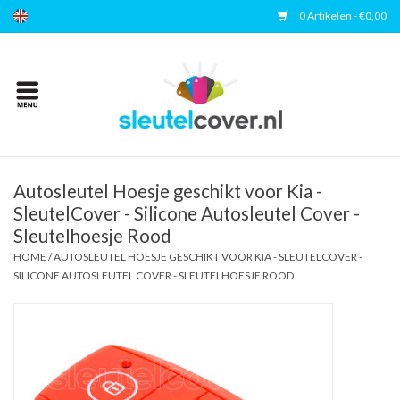
0 Artikelen - €0,00
Home
Kies uw merk
Accessoires
Autosleutel Hoesje geschikt voor Kia -
SleutelCover - Silicone Autosleutel Cover -
Sleutelhoesje Rood
Veelgestelde vragen
HOME
/
AUTOSLEUTEL HOESJE GESCHIKT VOOR KIA - SLEUTELCOVER -
SILICONE AUTOSLEUTEL COVER - SLEUTELHOESJE ROOD
Contact