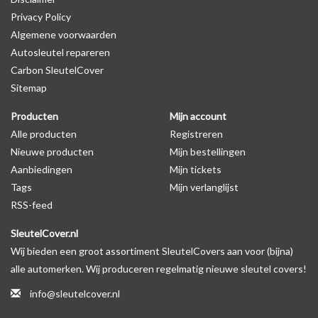
Privacy Policy
Algemene voorwaarden
Levering
Autosleutel repareren
Voor 16:00 besteld = Dezelfde dag verzonden
Carbon SleutelCover
Verzending naar België: 1/3 werkdagen
Sitemap
Specificaties
Producten
Mijn account
Merk: SleutelCover
Alle producten
Registreren
Geschikt voor: Kia
Nieuwe producten
Mijn bestellingen
Gewicht: 20g
Aanbiedingen
Mijn tickets
Materiaal: TPU
Tags
Mijn verlanglijst
RSS-feed
Geschikt voor o.a. de volgende modellen:
SleutelCover.nl
* Afhankelijk van het bouwjaar
Wij bieden een groot assortiment SleutelCovers aan voor (bijna)
* Controleer
altijd
alsnog eerst uw model sleutel met het
alle automerken. Wij produceren regelmatig nieuwe sleutel covers!
voorbeeld in de productfoto's
info@sleutelcover.nl
Kia Carens, Kia Carnival, Kia Ceed, Kia Cerato, Kia Magentis, Kia