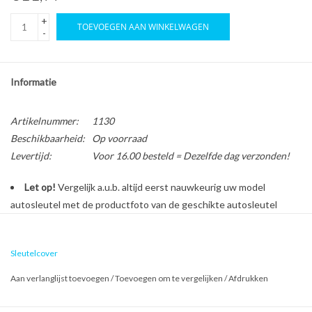
+
TOEVOEGEN AAN WINKELWAGEN
-
Informatie
Artikelnummer:
1130
Beschikbaarheid:
Op voorraad
Levertijd:
Voor 16.00 besteld = Dezelfde dag verzonden!
Let op!
Vergelijk a.u.b. altijd eerst nauwkeurig uw model
autosleutel met de productfoto van de geschikte autosleutel
behuizing voordat u een bestelling plaatst.
Sleutelcover
Bescherm en personaliseer uw autosleutel met een stijlvol
Aan verlanglijst toevoegen
/
Toevoegen om te vergelijken
/
Afdrukken
autosleutel hoesje!
Is de behuizing van uw Kia autosleutel versleten of beschadigd?