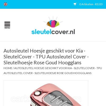
0 Artikelen - €0,00
Home
Kies uw merk
Accessoires
Autosleutel Hoesje geschikt voor Kia -
SleutelCover - TPU Autosleutel Cover -
Sleutelhoesje Rose Goud Hoogglans
Veelgestelde vragen
HOME
/
AUTOSLEUTEL HOESJE GESCHIKT VOOR KIA - SLEUTELCOVER - TPU
AUTOSLEUTEL COVER - SLEUTELHOESJE ROSE GOUD HOOGGLANS
Contact