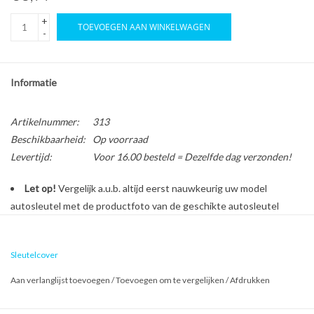
+
TOEVOEGEN AAN WINKELWAGEN
-
Informatie
Artikelnummer:
313
Beschikbaarheid:
Op voorraad
Levertijd:
Voor 16.00 besteld = Dezelfde dag verzonden!
Let op!
Vergelijk a.u.b. altijd eerst nauwkeurig uw model
autosleutel met de productfoto van de geschikte autosleutel
behuizing voordat u een bestelling plaatst.
Sleutelcover
Bescherm en personaliseer uw autosleutel met een stijlvol
Aan verlanglijst toevoegen
/
Toevoegen om te vergelijken
/
Afdrukken
autosleutel hoesje!
Is de behuizing van uw Kia autosleutel versleten of beschadigd?