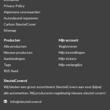
Privacy Policy
Algemene voorwaarden
Levering
Autosleutel repareren
Voor 16:00 besteld = Dezelfde dag verzonden
Carbon SleutelCover
Verzending naar België: 1/3 werkdagen
Sitemap
Specificaties
Producten
Mijn account
Merk: SleutelCover
Alle producten
Registreren
Geschikt voor: Kia
Nieuwe producten
Mijn bestellingen
Gewicht: 20g
Aanbiedingen
Mijn tickets
Materiaal: Siliconen
Tags
Mijn verlanglijst
RSS-feed
Geschikt voor o.a. de volgende modellen:
SleutelCover.nl
* Afhankelijk van het bouwjaar
Wij bieden een groot assortiment SleutelCovers aan voor (bijna)
* Controleer
altijd
alsnog eerst uw model sleutel met het
alle automerken. Wij produceren regelmatig nieuwe sleutel covers!
voorbeeld in de productfoto's
info@sleutelcover.nl
Kia Carens, Kia Carnival, Kia Ceed, Kia Cerato, Kia Magentis, Kia