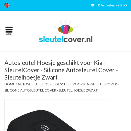
0 Artikelen - €0,00
Home
Kies uw merk
Accessoires
Autosleutel Hoesje geschikt voor Kia -
SleutelCover - Silicone Autosleutel Cover -
Sleutelhoesje Zwart
Veelgestelde vragen
HOME
/
AUTOSLEUTEL HOESJE GESCHIKT VOOR KIA - SLEUTELCOVER -
SILICONE AUTOSLEUTEL COVER - SLEUTELHOESJE ZWART
Contact