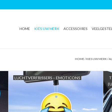
HOME
KIES UW MERK
ACCESSOIRES
VEELGESTE
HOME
/
KIES UW MERK
/
A
LUCHTVERFRISSERS – EMOTICONS
T
(