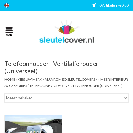
0 Artikelen - €0,00
Home
Kies uw merk
Accessoires
Telefoonhouder - Ventilatiehouder
(Universeel)
Veelgestelde vragen
HOME
/
KIES UW MERK
/
ALFA ROMEO SLEUTELCOVERS
/
> MEER INTERIEUR
ACCESSOIRES
/
TELEFOONHOUDER - VENTILATIEHOUDER (UNIVERSEEL)
Contact