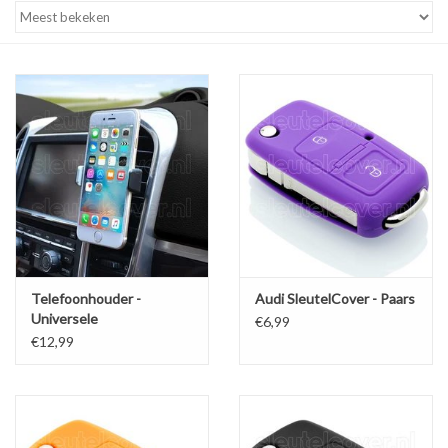
Telefoonhouder -
Audi SleutelCover - Paars
Universele
€6,99
ventilatiehouder
€12,99