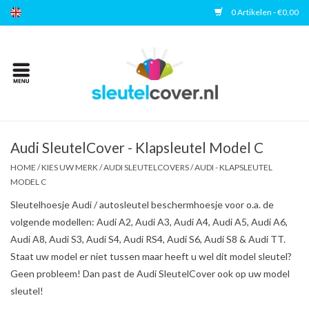
0 Artikelen - €0,00
Home
Kies uw merk
Accessoires
Audi SleutelCover - Klapsleutel Model C
HOME
/
KIES UW MERK
/
AUDI SLEUTELCOVERS
/
AUDI - KLAPSLEUTEL
MODEL C
Veelgestelde vragen
Sleutelhoesje Audi / autosleutel beschermhoesje voor o.a. de
volgende modellen: Audi A2, Audi A3, Audi A4, Audi A5, Audi A6,
Contact
Audi A8, Audi S3, Audi S4, Audi RS4, Audi S6, Audi S8 & Audi TT.
Staat uw model er niet tussen maar heeft u wel dit model sleutel?
Geen probleem! Dan past de Audi SleutelCover ook op uw model
sleutel!