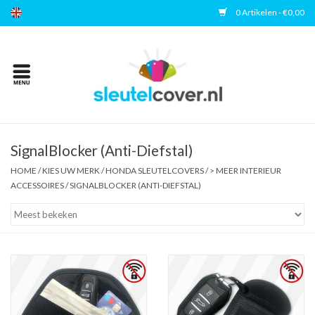
0 Artikelen - €0,00
Home
Kies uw merk
Accessoires
SignalBlocker (Anti-Diefstal)
HOME
/
KIES UW MERK
/
HONDA SLEUTELCOVERS
/
> MEER INTERIEUR
ACCESSOIRES
/
SIGNALBLOCKER (ANTI-DIEFSTAL)
Veelgestelde vragen
Contact