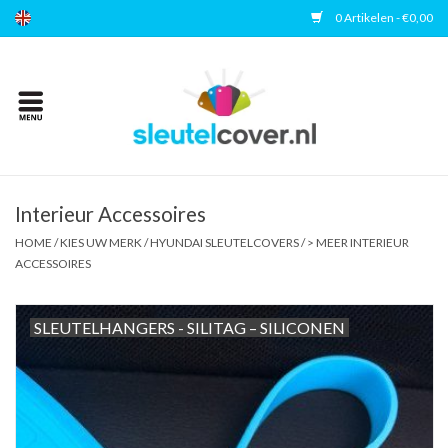
0 Artikelen - €0,00
Home
Kies uw merk
Accessoires
Interieur Accessoires
HOME
/
KIES UW MERK
/
HYUNDAI SLEUTELCOVERS
/
> MEER INTERIEUR
ACCESSOIRES
Veelgestelde vragen
Contact
SLEUTELHANGERS - SILITAG – SILICONEN