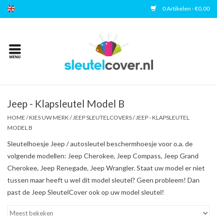
0 Artikelen - €0,00
Home
Kies uw merk
Accessoires
Jeep - Klapsleutel Model B
HOME
/
KIES UW MERK
/
JEEP SLEUTELCOVERS
/
JEEP - KLAPSLEUTEL
MODEL B
Veelgestelde vragen
Sleutelhoesje Jeep / autosleutel beschermhoesje voor o.a. de
volgende modellen: Jeep Cherokee, Jeep Compass, Jeep Grand
Contact
Cherokee, Jeep Renegade, Jeep Wrangler. Staat uw model er niet
tussen maar heeft u wel dit model sleutel? Geen probleem! Dan
past de Jeep SleutelCover ook op uw model sleutel!