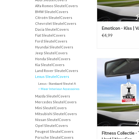
Alfa Romeo SleutelCovers
BMW SleutelCovers
Citroën SleutelCovers
Chevrolet SleutelCovers
Emoticon - Kiss | Va
Dacia SleutelCovers
€4,99
Fiat SleutelCovers
Ford SleutelCovers
Hyundai SleutelCovers
Jeep SleutelCovers
Honda SleutelCovers
Freshations auto lucht
Kia SleutelCovers
Fitness Collectie - Trai
Land Rover SleutelCovers
Car
Lexus SleutelCovers
TOEVOEGEN AAN WI
Lexus - Standaard Sleutel A
> Meer Interieur Accessoires
Mazda SleutelCovers
Mercedes SleutelCovers
Mini SleutelCovers
Mitsubishi SleutelCovers
Nissan SleutelCovers
Opel SleutelCovers
Peugeot SleutelCovers
Fitness Collectie - 
Porsche SleutelCovers