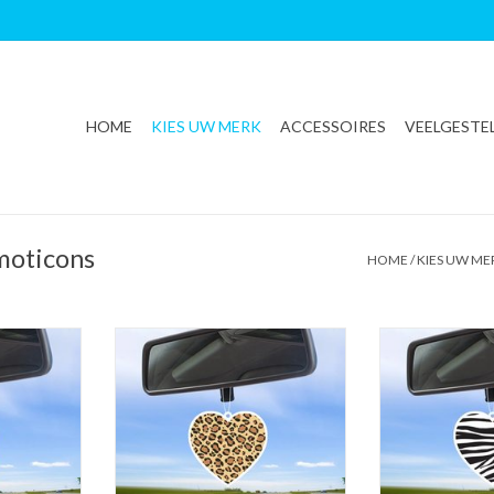
HOME
KIES UW MERK
ACCESSOIRES
VEELGESTE
moticons
HOME
/
KIES UW ME
verfrisser |
Freshations auto luchtverfrisser |
Freshations auto
Vanilla
Love Collectie - Leopard hartje |
Love Collectie - Z
Fruit Cocktail
Coc
NKELWAGEN
TOEVOEGEN AAN WINKELWAGEN
TOEVOEGEN AA