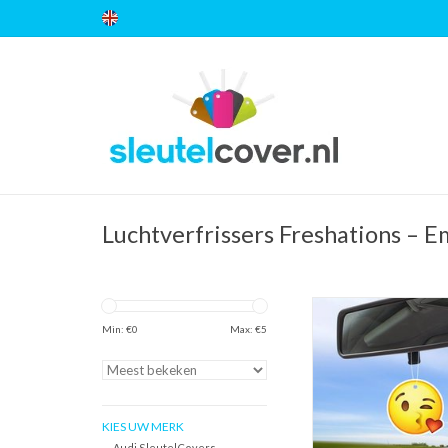
Luchtverfrissers Freshations – E
Freshations auto lucht
Emoticon - Kiss | 
Min: €
0
Max: €
5
TOEVOEGEN AAN WI
KIES UW MERK
Audi SleutelCovers