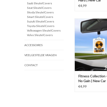
Hard | New Car
Saab SleutelCovers
€4,99
Seat SleutelCovers
Skoda SleutelCovers
Smart SleutelCovers
Freshations auto lucht
Suzuki SleutelCovers
Fitness Collectie - No p
Toyota SleutelCovers
New Car
Volkswagen SleutelCovers
Volvo SleutelCovers
TOEVOEGEN AAN WI
ACCESSOIRES
VEELGESTELDE VRAGEN
CONTACT
Fitness Collection 
No Gain | New Car
€4,99