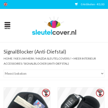
0 Artikelen - €0,00
Home
Kies uw merk
Accessoires
SignalBlocker (Anti-Diefstal)
HOME
/
KIES UW MERK
/
MAZDA SLEUTELCOVERS
/
> MEER INTERIEUR
ACCESSOIRES
/
SIGNALBLOCKER (ANTI-DIEFSTAL)
Veelgestelde vragen
Contact