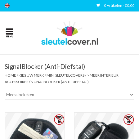
0 Artikelen - €0,00
Home
Kies uw merk
Accessoires
SignalBlocker (Anti-Diefstal)
HOME
/
KIES UW MERK
/
MINI SLEUTELCOVERS
/
> MEER INTERIEUR
ACCESSOIRES
/
SIGNALBLOCKER (ANTI-DIEFSTAL)
Veelgestelde vragen
Contact