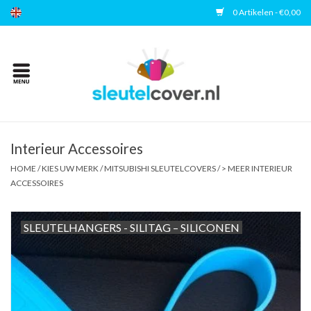
0 Artikelen - €0,00
Home
Kies uw merk
Accessoires
Interieur Accessoires
HOME
/
KIES UW MERK
/
MITSUBISHI SLEUTELCOVERS
/
> MEER INTERIEUR
ACCESSOIRES
Veelgestelde vragen
Contact
SLEUTELHANGERS - SILITAG – SILICONEN