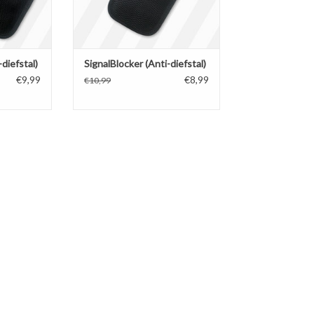
autosleutel beschermen -
TOEVOEGEN AAN WINKELWAGEN
diefstal)
SignalBlocker (Anti-diefstal)
€9,99
€8,99
€10,99