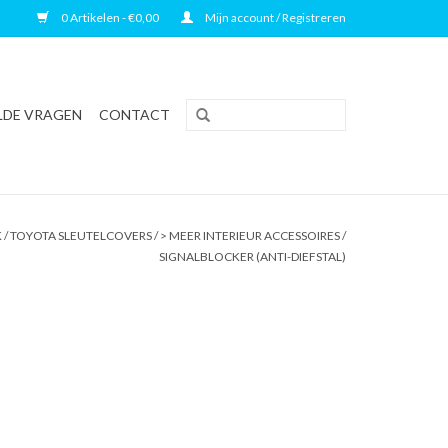
0 Artikelen - €0,00
Mijn account / Registreren
LDE VRAGEN
CONTACT
K
/
TOYOTA SLEUTELCOVERS
/
> MEER INTERIEUR ACCESSOIRES
/
SIGNALBLOCKER (ANTI-DIEFSTAL)