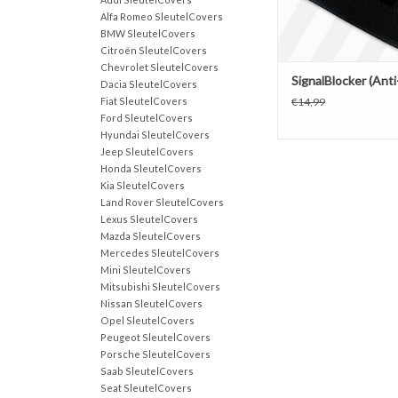
Alfa Romeo SleutelCovers
BMW SleutelCovers
Citroën SleutelCovers
Chevrolet SleutelCovers
SignalBlocker (Anti-
Dacia SleutelCovers
Fiat SleutelCovers
€14,99
Ford SleutelCovers
Hyundai SleutelCovers
Jeep SleutelCovers
Honda SleutelCovers
Kia SleutelCovers
Land Rover SleutelCovers
Lexus SleutelCovers
Mazda SleutelCovers
Mercedes SleutelCovers
Mini SleutelCovers
Mitsubishi SleutelCovers
Nissan SleutelCovers
Opel SleutelCovers
Peugeot SleutelCovers
Porsche SleutelCovers
Saab SleutelCovers
Seat SleutelCovers