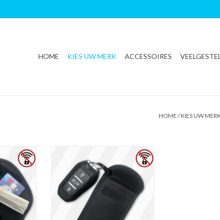
HOME
KIES UW MERK
ACCESSOIRES
VEELGESTE
HOME
/
KIES UW MER
fstal Auto -
Beschermhoes - RFID signaal
ermhoes -
blokkeren - Autosleutel Etui -
keren -
straling autosleutel beschermen -
straling
inbraak voorkomen
n - inbraak
SignalBlocker - Anti-Diefstal Auto -
n
Keyless entry beschermhoes -
RFID signaal blokkeren -
NKELWAGEN
Autosleutel Etui - straling