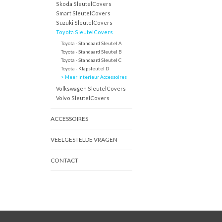
Skoda SleutelCovers
Smart SleutelCovers
Suzuki SleutelCovers
Toyota SleutelCovers
Toyota - Standaard Sleutel A
Toyota - Standaard Sleutel B
Toyota - Standaard Sleutel C
Toyota - Klapsleutel D
> Meer Interieur Accessoires
Volkswagen SleutelCovers
Volvo SleutelCovers
ACCESSOIRES
VEELGESTELDE VRAGEN
CONTACT