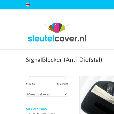
SignalBlocker (Anti-Diefstal)
SignalBlocker - Anti-Die
Keyless entry besch
Min: €
0
Max: €
10
RFID signaal blok
Autosleutel Etui - 
autosleutel bescherme
voorkome
KIES UW MERK
TOEVOEGEN AAN WI
Audi SleutelCovers