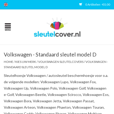
0 Artikelen - €0,00
Home
Kies uw merk
Accessoires
Volkswagen - Standaard sleutel model D
HOME
/
KIES UW MERK
/
VOLKSWAGEN SLEUTELCOVERS
/
VOLKSWAGEN -
STANDAARD SLEUTEL MODEL D
Veelgestelde vragen
Sleutelhoesje Volkswagen / autosleutel beschermhoesje voor o.a.
de volgende modellen: Volkswagen Lupo, Volkswagen Fox,
Contact
Volkswagen Up, Volkswagen Polo, Volkswagen Golf, Volkswagen
e-Golf, Volkswagen Beetle, Volkswagen Scirocco, Volkswagen Eos,
Volkswagen Bora, Volkswagen Jetta, Volkswagen Passat,
Volkswagen Arteon, Volkswagen Phaeton, Volkswagen Touran,
Volkswagen Caddy, Volkswagen Sharan, Volkswagen Multivan,