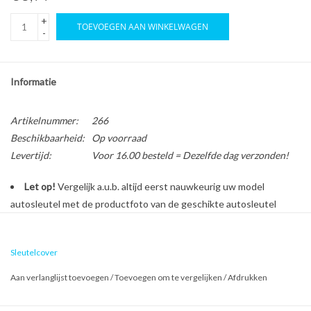
+
TOEVOEGEN AAN WINKELWAGEN
-
Informatie
Artikelnummer:
266
Beschikbaarheid:
Op voorraad
Levertijd:
Voor 16.00 besteld = Dezelfde dag verzonden!
Let op!
Vergelijk a.u.b. altijd eerst nauwkeurig uw model
autosleutel met de productfoto van de geschikte autosleutel
behuizing voordat u een bestelling plaatst.
Sleutelcover
Bescherm en personaliseer uw autosleutel met een stijlvol
Aan verlanglijst toevoegen
/
Toevoegen om te vergelijken
/
Afdrukken
autosleutel hoesje!
Is de behuizing van uw Lancia autosleutel versleten of beschadigd?