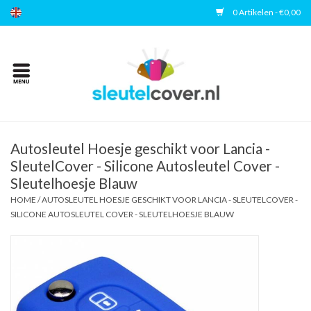
0 Artikelen - €0,00
Home
Kies uw merk
Accessoires
Autosleutel Hoesje geschikt voor Lancia -
SleutelCover - Silicone Autosleutel Cover -
Sleutelhoesje Blauw
Veelgestelde vragen
HOME
/
AUTOSLEUTEL HOESJE GESCHIKT VOOR LANCIA - SLEUTELCOVER -
SILICONE AUTOSLEUTEL COVER - SLEUTELHOESJE BLAUW
Contact