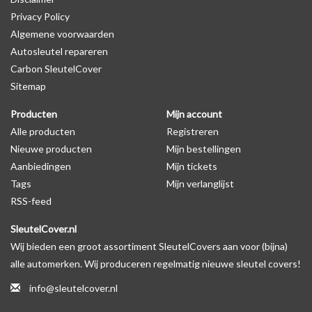
Privacy Policy
Algemene voorwaarden
Levering
Autosleutel repareren
Voor 16:00 besteld = Dezelfde dag verzonden
Carbon SleutelCover
Verzending naar België: 1/3 werkdagen
Sitemap
Specificaties
Producten
Mijn account
Merk: SleutelCover
Alle producten
Registreren
Geschikt voor: Lancia
Nieuwe producten
Mijn bestellingen
Gewicht: 20g
Aanbiedingen
Mijn tickets
Materiaal: Siliconen
Tags
Mijn verlanglijst
RSS-feed
Geschikt voor o.a. de volgende modellen:
SleutelCover.nl
* Afhankelijk van het bouwjaar
Wij bieden een groot assortiment SleutelCovers aan voor (bijna)
* Controleer
altijd
alsnog eerst uw model sleutel met het
alle automerken. Wij produceren regelmatig nieuwe sleutel covers!
voorbeeld in de productfoto's
info@sleutelcover.nl
Lancia Delta, Flavia, Kappa, Lybra, Musa, Phedra, Thema, Thesis,