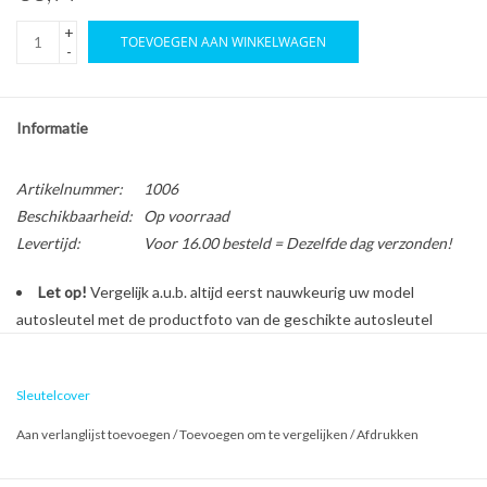
+
TOEVOEGEN AAN WINKELWAGEN
-
Informatie
Artikelnummer:
1006
Beschikbaarheid:
Op voorraad
Levertijd:
Voor 16.00 besteld = Dezelfde dag verzonden!
Let op!
Vergelijk a.u.b. altijd eerst nauwkeurig uw model
autosleutel met de productfoto van de geschikte autosleutel
behuizing voordat u een bestelling plaatst.
Sleutelcover
Bescherm en personaliseer uw autosleutel met een stijlvol
Aan verlanglijst toevoegen
/
Toevoegen om te vergelijken
/
Afdrukken
autosleutel hoesje!
Is de behuizing van uw Land Rover autosleutel versleten of