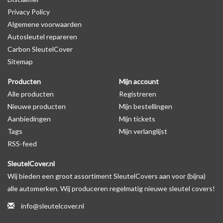
Privacy Policy
op de productfoto te kijken of er een logo zichtbaar is.
Algemene voorwaarden
Autosleutel repareren
Levering
Carbon SleutelCover
Voor 16:00 besteld = Dezelfde dag verzonden
Sitemap
Verzending naar België: 1/3 werkdagen
Producten
Mijn account
Specificaties
Alle producten
Registreren
Merk: SleutelCover
Nieuwe producten
Mijn bestellingen
Geschikt voor: Land Rover
Aanbiedingen
Mijn tickets
Gewicht: 20g
Tags
Mijn verlanglijst
Materiaal: Siliconen
RSS-feed
SleutelCover.nl
Geschikt voor o.a. de volgende modellen:
Wij bieden een groot assortiment SleutelCovers aan voor (bijna)
* Afhankelijk van het bouwjaar
alle automerken. Wij produceren regelmatig nieuwe sleutel covers!
* Controleer
altijd
alsnog eerst uw model sleutel met het
info@sleutelcover.nl
voorbeeld in de productfoto's