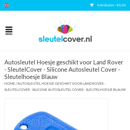
0 Artikelen - €0,00
Home
Kies uw merk
Accessoires
Autosleutel Hoesje geschikt voor Land Rover
- SleutelCover - Silicone Autosleutel Cover -
Sleutelhoesje Blauw
Veelgestelde vragen
HOME
/
AUTOSLEUTEL HOESJE GESCHIKT VOOR LAND ROVER -
SLEUTELCOVER - SILICONE AUTOSLEUTEL COVER - SLEUTELHOESJE BLAUW
Contact