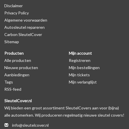
Disclaimer
autosleutel behuizing wel zichtbaar is. U kunt dit zelf nagaan door
Privacy Policy
op de productfoto te kijken of er een logo zichtbaar is.
Algemene voorwaarden
Autosleutel repareren
Levering
Carbon SleutelCover
Voor 16:00 besteld = Dezelfde dag verzonden
Sitemap
Verzending naar België: 1/3 werkdagen
Producten
Mijn account
Specificaties
Alle producten
Registreren
Merk: SleutelCover
Nieuwe producten
Mijn bestellingen
Geschikt voor: Land Rover
Aanbiedingen
Mijn tickets
Gewicht: 20g
Tags
Mijn verlanglijst
Materiaal: Siliconen
RSS-feed
SleutelCover.nl
Geschikt voor o.a. de volgende modellen:
Wij bieden een groot assortiment SleutelCovers aan voor (bijna)
* Afhankelijk van het bouwjaar
alle automerken. Wij produceren regelmatig nieuwe sleutel covers!
* Controleer
altijd
alsnog eerst uw model sleutel met het
info@sleutelcover.nl
voorbeeld in de productfoto's