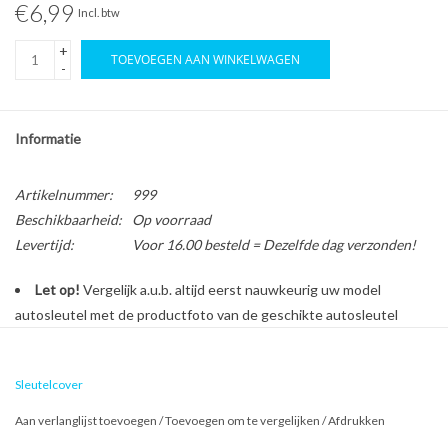
€6,99
Incl. btw
+
TOEVOEGEN AAN WINKELWAGEN
-
Informatie
Artikelnummer:
999
Beschikbaarheid:
Op voorraad
Levertijd:
Voor 16.00 besteld = Dezelfde dag verzonden!
Let op!
Vergelijk a.u.b. altijd eerst nauwkeurig uw model
autosleutel met de productfoto van de geschikte autosleutel
behuizing voordat u een bestelling plaatst.
Sleutelcover
Bescherm en personaliseer uw autosleutel met een stijlvol
Aan verlanglijst toevoegen
/
Toevoegen om te vergelijken
/
Afdrukken
autosleutel hoesje!