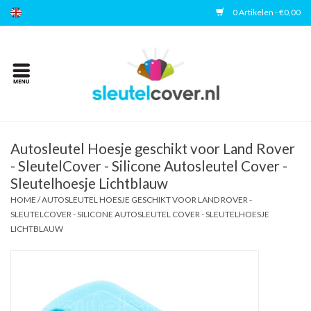
0 Artikelen - €0,00
Home
Kies uw merk
Accessoires
Autosleutel Hoesje geschikt voor Land Rover
- SleutelCover - Silicone Autosleutel Cover -
Sleutelhoesje Lichtblauw
Veelgestelde vragen
HOME
/
AUTOSLEUTEL HOESJE GESCHIKT VOOR LAND ROVER -
SLEUTELCOVER - SILICONE AUTOSLEUTEL COVER - SLEUTELHOESJE
Contact
LICHTBLAUW