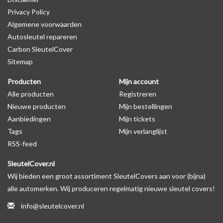
Privacy Policy
op de productfoto te kijken of er een logo zichtbaar is.
Algemene voorwaarden
Autosleutel repareren
Levering
Carbon SleutelCover
Voor 16:00 besteld = Dezelfde dag verzonden
Sitemap
Verzending naar België: 1/3 werkdagen
Producten
Mijn account
Specificaties
Alle producten
Registreren
Merk: SleutelCover
Nieuwe producten
Mijn bestellingen
Geschikt voor: Land Rover
Aanbiedingen
Mijn tickets
Gewicht: 20g
Tags
Mijn verlanglijst
Materiaal: Siliconen
RSS-feed
SleutelCover.nl
Geschikt voor o.a. de volgende modellen:
Wij bieden een groot assortiment SleutelCovers aan voor (bijna)
* Afhankelijk van het bouwjaar
alle automerken. Wij produceren regelmatig nieuwe sleutel covers!
* Controleer
altijd
alsnog eerst uw model sleutel met het
info@sleutelcover.nl
voorbeeld in de productfoto's