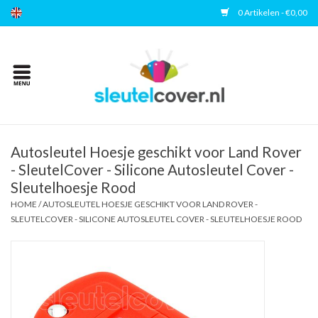
0 Artikelen - €0,00
Home
Kies uw merk
Accessoires
Autosleutel Hoesje geschikt voor Land Rover
- SleutelCover - Silicone Autosleutel Cover -
Sleutelhoesje Rood
Veelgestelde vragen
HOME
/
AUTOSLEUTEL HOESJE GESCHIKT VOOR LAND ROVER -
SLEUTELCOVER - SILICONE AUTOSLEUTEL COVER - SLEUTELHOESJE ROOD
Contact