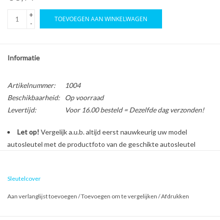
+
TOEVOEGEN AAN WINKELWAGEN
-
Informatie
Artikelnummer:
1004
Beschikbaarheid:
Op voorraad
Levertijd:
Voor 16.00 besteld = Dezelfde dag verzonden!
Let op!
Vergelijk a.u.b. altijd eerst nauwkeurig uw model
autosleutel met de productfoto van de geschikte autosleutel
behuizing voordat u een bestelling plaatst.
Sleutelcover
Bescherm en personaliseer uw autosleutel met een stijlvol
Aan verlanglijst toevoegen
/
Toevoegen om te vergelijken
/
Afdrukken
autosleutel hoesje!
Is de behuizing van uw Land Rover autosleutel versleten of