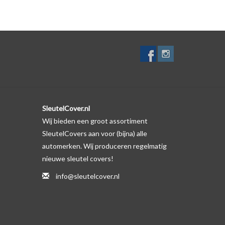
elf. Er is echter wel een uitsparing gemaakt in het
te gevallen op de originele autosleutel behuizing wel
ductfoto te kijken of er een logo zichtbaar is.
SleutelCover.nl
Wij bieden een groot assortiment
SleutelCovers aan voor (bijna) alle
automerken. Wij produceren regelmatig
nieuwe sleutel covers!
info@sleutelcover.nl