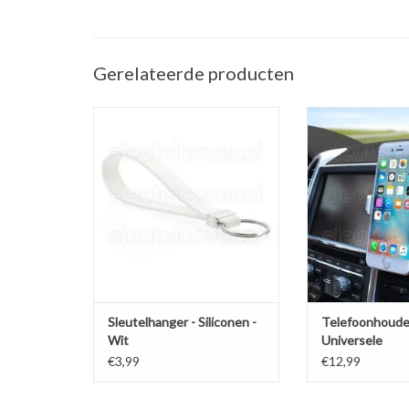
Gerelateerde producten
Sleutelhanger auto - Silicone - Wit
Telefoonhouder ve
(Universele telef
TOEVOEGEN AAN WINKELWAGEN
in de a
TOEVOEGEN AAN
Sleutelhanger - Siliconen -
Telefoonhoude
Wit
Universele
ventilatiehoud
€3,99
€12,99