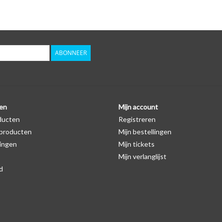
Logo
Er staat geen logo van Lexus op de SleutelCover z
autosleutel hoesje, waardoor het logo in de mees
zichtbaar is. U kunt dit zelf nagaan door op de pro
ABONNEER
Levering
Voor 16:00 besteld = Dezelfde dag verzonden
Verzending naar België: 1/3 werkdagen
en
Mijn account
ducten
Registreren
Specificaties
producten
Mijn bestellingen
Merk: SleutelCover
ingen
Mijn tickets
Geschikt voor: Lexus
Mijn verlanglijst
Gewicht: 20g
d
Materiaal: Siliconen
Geschikt voor o.a. de volgende modellen:
* Afhankelijk van het bouwjaar