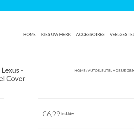
HOME
KIES UW MERK
ACCESSOIRES
VEELGESTE
 Lexus -
HOME
/
AUTOSLEUTEL HOESJE GESC
el Cover -
€6,99
Incl. btw