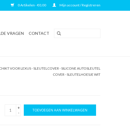
0 Artikelen - €0,00
Mijn account / Registreren
LDE VRAGEN
CONTACT
HIKT VOOR LEXUS - SLEUTELCOVER - SILICONE AUTOSLEUTEL
COVER - SLEUTELHOESJE WIT
+
TOEVOEGEN AAN WINKELWAGEN
-