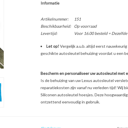
Informatie
Artikelnummer:
151
Beschikbaarheid:
Op voorraad
Levertijd:
Voor 16.00 besteld = Dezelfde
Let op!
Vergelijk a.u.b. altijd eerst nauwkeur
geschikte autosleutel behuizing voordat u een bes
Bescherm en personaliseer uw autosleutel met een
Is de behuizing van uw Lexus autosleutel versle
reparatiekosten zijn vanaf nu verleden tijd! Wij b
Siliconen autosleutel hoesjes. Deze hoogwaardige 
ontzettend eenvoudig in gebruik.
Unieke look & feel van uw autosleutel
Schokabsorberend materiaal