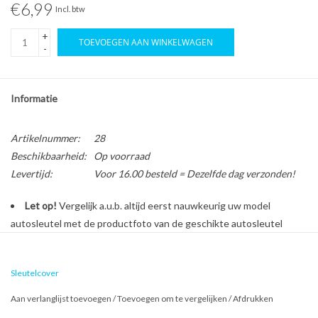
€6,99
Incl. btw
+
TOEVOEGEN AAN WINKELWAGEN
-
Informatie
Artikelnummer:
28
Beschikbaarheid:
Op voorraad
Levertijd:
Voor 16.00 besteld = Dezelfde dag verzonden!
Let op!
Vergelijk a.u.b. altijd eerst nauwkeurig uw model
autosleutel met de productfoto van de geschikte autosleutel
behuizing voordat u een bestelling plaatst.
Sleutelcover
Bescherm en personaliseer uw autosleutel met een stijlvol
Aan verlanglijst toevoegen
/
Toevoegen om te vergelijken
/
Afdrukken
autosleutel hoesje!