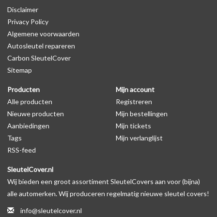
Disclaimer
kijken of er een logo zichtbaar is.
Privacy Policy
Algemene voorwaarden
Levering
Autosleutel repareren
Voor 16:00 besteld = Dezelfde dag verzonden
Carbon SleutelCover
Verzending naar België: 1/3 werkdagen
Sitemap
Specificaties
Producten
Mijn account
Merk: SleutelCover
Alle producten
Registreren
Geschikt voor: Mini
Nieuwe producten
Mijn bestellingen
Gewicht: 20g
Aanbiedingen
Mijn tickets
Materiaal: Siliconen
Tags
Mijn verlanglijst
RSS-feed
Geschikt voor o.a. de volgende modellen:
SleutelCover.nl
* Afhankelijk van het bouwjaar
Wij bieden een groot assortiment SleutelCovers aan voor (bijna)
* Controleer
altijd
alsnog eerst uw model sleutel met het
alle automerken. Wij produceren regelmatig nieuwe sleutel covers!
voorbeeld in de productfoto's
info@sleutelcover.nl