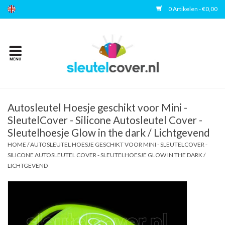
0 Artikelen - €0,00
Home
Kies uw merk
Accessoires
Autosleutel Hoesje geschikt voor Mini -
SleutelCover - Silicone Autosleutel Cover -
Sleutelhoesje Glow in the dark / Lichtgevend
Veelgestelde vragen
HOME
/
AUTOSLEUTEL HOESJE GESCHIKT VOOR MINI - SLEUTELCOVER -
SILICONE AUTOSLEUTEL COVER - SLEUTELHOESJE GLOW IN THE DARK /
Contact
LICHTGEVEND