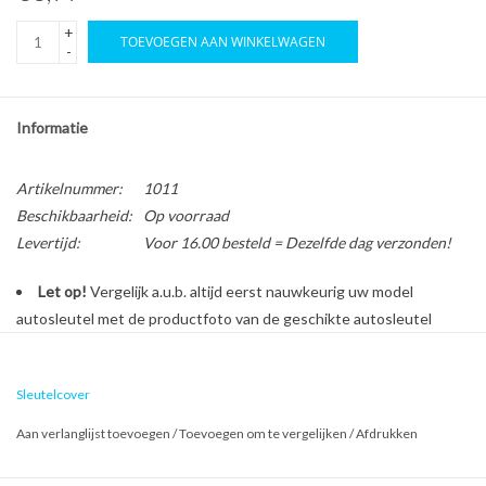
+
TOEVOEGEN AAN WINKELWAGEN
-
Informatie
Artikelnummer:
1011
Beschikbaarheid:
Op voorraad
Levertijd:
Voor 16.00 besteld = Dezelfde dag verzonden!
Let op!
Vergelijk a.u.b. altijd eerst nauwkeurig uw model
autosleutel met de productfoto van de geschikte autosleutel
behuizing voordat u een bestelling plaatst.
Sleutelcover
Bescherm en personaliseer uw autosleutel met een stijlvol
Aan verlanglijst toevoegen
/
Toevoegen om te vergelijken
/
Afdrukken
autosleutel hoesje!
Is de behuizing van uw Nissan autosleutel versleten of