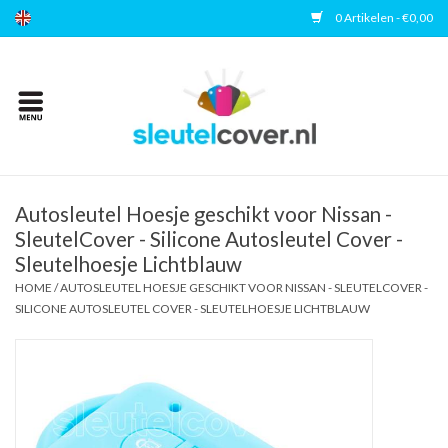
0 Artikelen - €0,00
Home
Kies uw merk
Accessoires
Autosleutel Hoesje geschikt voor Nissan -
SleutelCover - Silicone Autosleutel Cover -
Sleutelhoesje Lichtblauw
Veelgestelde vragen
HOME
/
AUTOSLEUTEL HOESJE GESCHIKT VOOR NISSAN - SLEUTELCOVER -
SILICONE AUTOSLEUTEL COVER - SLEUTELHOESJE LICHTBLAUW
Contact