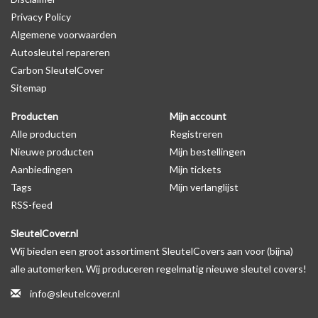
Privacy Policy
productfoto te kijken of er een logo zichtbaar is.
Algemene voorwaarden
Autosleutel repareren
Levering
Carbon SleutelCover
Voor 16:00 besteld = Dezelfde dag verzonden
Sitemap
Verzending naar België: 1/3 werkdagen
Producten
Mijn account
Specificaties
Alle producten
Registreren
Merk: SleutelCover
Nieuwe producten
Mijn bestellingen
Geschikt voor: Nissan
Aanbiedingen
Mijn tickets
Gewicht: 20g
Tags
Mijn verlanglijst
Materiaal: Siliconen
RSS-feed
SleutelCover.nl
Geschikt voor o.a. de volgende modellen:
Wij bieden een groot assortiment SleutelCovers aan voor (bijna)
* Afhankelijk van het bouwjaar
alle automerken. Wij produceren regelmatig nieuwe sleutel covers!
* Controleer
altijd
alsnog eerst uw model sleutel met het
info@sleutelcover.nl
voorbeeld in de productfoto's