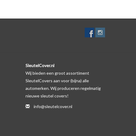
zelf. Er is echter wel een uitsparing gemaakt in het
te gevallen op de originele autosleutel behuizing wel
ductfoto te kijken of er een logo zichtbaar is.
SleutelCover.nl
Wij bieden een groot assortiment
SleutelCovers aan voor (bijna) alle
automerken. Wij produceren regelmatig
nieuwe sleutel covers!
info@sleutelcover.nl