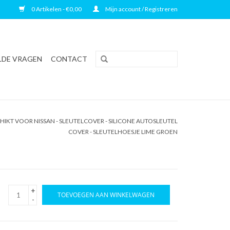
0 Artikelen - €0,00
Mijn account / Registreren
LDE VRAGEN
CONTACT
IKT VOOR NISSAN - SLEUTELCOVER - SILICONE AUTOSLEUTEL
COVER - SLEUTELHOESJE LIME GROEN
+
TOEVOEGEN AAN WINKELWAGEN
-