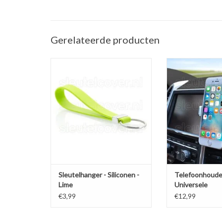
Gerelateerde producten
Sleutelhanger auto - Silicone -
Telefoonhouder ve
Lime groen
(Universele telef
in de a
TOEVOEGEN AAN WINKELWAGEN
TOEVOEGEN AAN
Sleutelhanger - Siliconen -
Telefoonhoude
Lime
Universele
ventilatiehoud
€3,99
€12,99