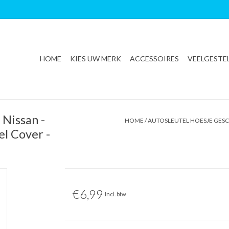
HOME
KIES UW MERK
ACCESSOIRES
VEELGESTE
 Nissan -
HOME
/
AUTOSLEUTEL HOESJE GESCH
el Cover -
€6,99
Incl. btw