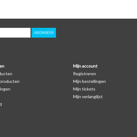
Logo
Er staat geen logo van Nissan op de SleutelCover 
autosleutel hoesje, waardoor het logo in de mees
zichtbaar is. U kunt dit zelf nagaan door op de pro
ABONNEER
Levering
Voor 16:00 besteld = Dezelfde dag verzonden
Verzending naar België: 1/3 werkdagen
en
Mijn account
ducten
Registreren
Specificaties
producten
Mijn bestellingen
Merk: SleutelCover
ingen
Mijn tickets
Geschikt voor: Nissan
Mijn verlanglijst
Gewicht: 20g
d
Materiaal: Siliconen
Geschikt voor o.a. de volgende modellen:
* Afhankelijk van het bouwjaar