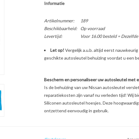
Informatie
Artikelnummer:
189
Beschikbaarheid:
Op voorraad
Levertijd:
Voor 16.00 besteld = Dezelfde
Let op!
Vergelijk a.u.b. altijd eerst nauwkeur
geschikte autosleutel behuizing voordat u een bes
Bescherm en personaliseer uw autosleutel met een
Is de behuizing van uw Nissan autosleutel versl
reparatiekosten zijn vanaf nu verleden tijd! Wij b
Siliconen autosleutel hoesjes. Deze hoogwaardige 
ontzettend eenvoudig in gebruik.
Unieke look & feel van uw autosleutel
Schokabsorberend materiaal