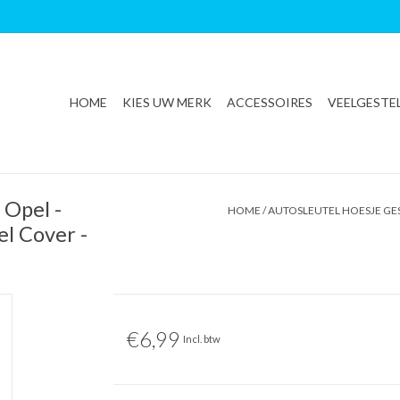
HOME
KIES UW MERK
ACCESSOIRES
VEELGESTE
 Opel -
HOME
/
AUTOSLEUTEL HOESJE GES
el Cover -
€6,99
Incl. btw