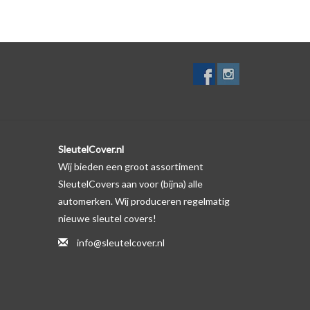
lf. Er is echter wel een uitsparing gemaakt in het
te gevallen op de originele autosleutel behuizing wel
ductfoto te kijken of er een logo zichtbaar is.
SleutelCover.nl
Wij bieden een groot assortiment
SleutelCovers aan voor (bijna) alle
automerken. Wij produceren regelmatig
nieuwe sleutel covers!
info@sleutelcover.nl