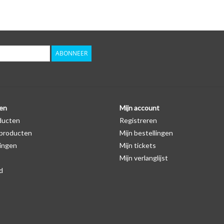
Logo
Er staat geen logo van Opel op de SleutelCover ze
autosleutel hoesje, waardoor het logo in de mees
zichtbaar is. U kunt dit zelf nagaan door op de pro
ABONNEER
Levering
Voor 16:00 besteld = Dezelfde dag verzonden
Verzending naar België: 1/3 werkdagen
en
Mijn account
ducten
Registreren
Specificaties
producten
Mijn bestellingen
Merk: SleutelCover
ingen
Mijn tickets
Geschikt voor: Opel
Mijn verlanglijst
Gewicht: 20g
d
Materiaal: Siliconen
Geschikt voor o.a. de volgende modellen:
* Afhankelijk van het bouwjaar