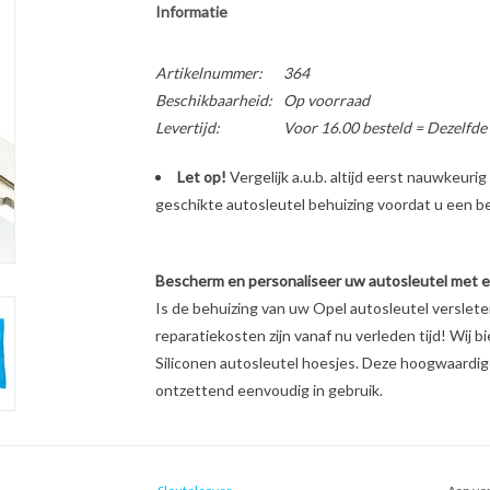
Informatie
Artikelnummer:
364
Beschikbaarheid:
Op voorraad
Levertijd:
Voor 16.00 besteld = Dezelfde
Let op!
Vergelijk a.u.b. altijd eerst nauwkeur
geschikte autosleutel behuizing voordat u een bes
Bescherm en personaliseer uw autosleutel met een
Is de behuizing van uw Opel autosleutel verslet
reparatiekosten zijn vanaf nu verleden tijd! Wij b
Siliconen autosleutel hoesjes. Deze hoogwaardige 
ontzettend eenvoudig in gebruik.
Unieke look & feel van uw autosleutel
Schokabsorberend materiaal