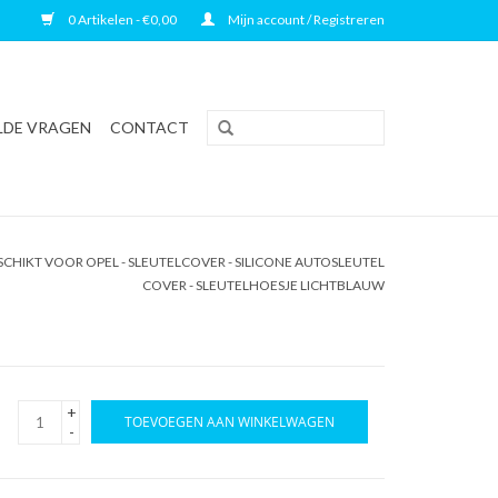
0 Artikelen - €0,00
Mijn account / Registreren
LDE VRAGEN
CONTACT
CHIKT VOOR OPEL - SLEUTELCOVER - SILICONE AUTOSLEUTEL
COVER - SLEUTELHOESJE LICHTBLAUW
+
TOEVOEGEN AAN WINKELWAGEN
-