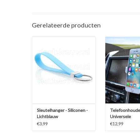
Gerelateerde producten
Sleutelhanger auto - Silicone -
Telefoonhouder ve
Lichtblauw
(Universele telef
in de a
TOEVOEGEN AAN WINKELWAGEN
TOEVOEGEN AAN
Sleutelhanger - Siliconen -
Telefoonhoude
Lichtblauw
Universele
ventilatiehoud
€3,99
€12,99