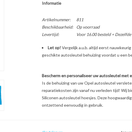
Informatie
Artikelnummer:
811
Beschikbaarheid:
Op voorraad
Levertijd:
Voor 16.00 besteld = Dezelfde
Let op!
Vergelijk a.u.b. altijd eerst nauwkeur
geschikte autosleutel behuizing voordat u een bes
Bescherm en personaliseer uw autosleutel met een
Is de behuizing van uw Opel autosleutel verslet
reparatiekosten zijn vanaf nu verleden tijd! Wij b
Siliconen autosleutel hoesjes. Deze hoogwaardige 
ontzettend eenvoudig in gebruik.
Unieke look & feel van uw autosleutel
Schokabsorberend materiaal