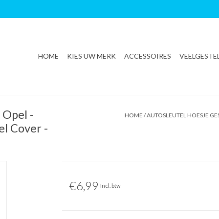
HOME
KIES UW MERK
ACCESSOIRES
VEELGESTE
 Opel -
HOME
/
AUTOSLEUTEL HOESJE GES
el Cover -
€6,99
Incl. btw