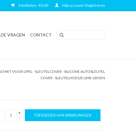
0 Artikelen - €0,00
Mijn account / Registreren
LDE VRAGEN
CONTACT
CHIKT VOOR OPEL - SLEUTELCOVER - SILICONE AUTOSLEUTEL
COVER - SLEUTELHOESJE LIME GROEN
+
TOEVOEGEN AAN WINKELWAGEN
-