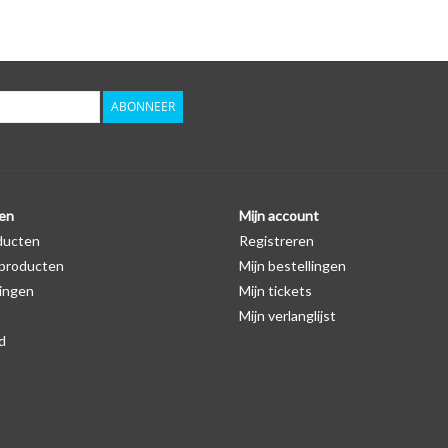
Logo
Er staat geen logo van Opel op de SleutelCover ze
autosleutel hoesje, waardoor het logo in de mees
zichtbaar is. U kunt dit zelf nagaan door op de pro
ABONNEER
Levering
Voor 16:00 besteld = Dezelfde dag verzonden
Verzending naar België: 1/3 werkdagen
en
Mijn account
ducten
Registreren
Specificaties
producten
Mijn bestellingen
Merk: SleutelCover
ingen
Mijn tickets
Geschikt voor: Opel
Mijn verlanglijst
Gewicht: 20g
d
Materiaal: Siliconen
Geschikt voor o.a. de volgende modellen:
* Afhankelijk van het bouwjaar