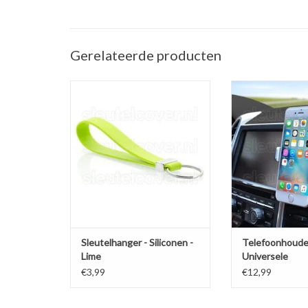
Gerelateerde producten
Sleutelhanger auto - Silicone -
Telefoonhouder ve
Lime groen
(Universele telef
in de a
TOEVOEGEN AAN WINKELWAGEN
TOEVOEGEN AAN
Sleutelhanger - Siliconen -
Telefoonhoude
Lime
Universele
ventilatiehoud
€3,99
€12,99