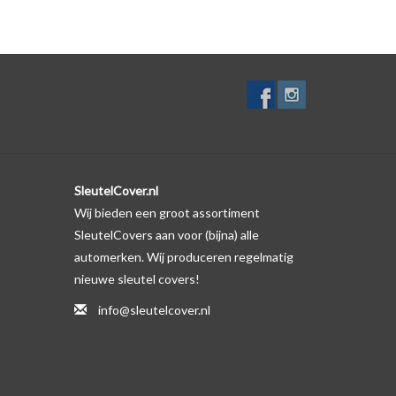
lf. Er is echter wel een uitsparing gemaakt in het
te gevallen op de originele autosleutel behuizing wel
ductfoto te kijken of er een logo zichtbaar is.
SleutelCover.nl
Wij bieden een groot assortiment
SleutelCovers aan voor (bijna) alle
automerken. Wij produceren regelmatig
nieuwe sleutel covers!
info@sleutelcover.nl