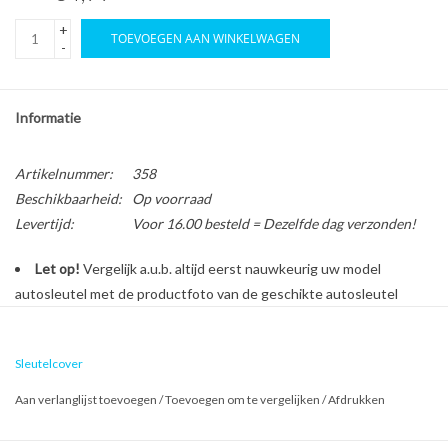
+
TOEVOEGEN AAN WINKELWAGEN
-
Informatie
Artikelnummer:
358
Beschikbaarheid:
Op voorraad
Levertijd:
Voor 16.00 besteld = Dezelfde dag verzonden!
Let op!
Vergelijk a.u.b. altijd eerst nauwkeurig uw model
autosleutel met de productfoto van de geschikte autosleutel
behuizing voordat u een bestelling plaatst.
Sleutelcover
Bescherm en personaliseer uw autosleutel met een stijlvol
Aan verlanglijst toevoegen
/
Toevoegen om te vergelijken
/
Afdrukken
autosleutel hoesje!
Is de behuizing van uw Opel autosleutel versleten of beschadigd?