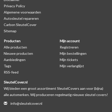
Privacy Policy
Algemene voorwaarden
Levering
Autosleutel repareren
Voor 16:00 besteld = Dezelfde dag verzonden
Carbon SleutelCover
Verzending naar België: 1/3 werkdagen
Sitemap
Specificaties
Producten
Mijn account
Merk: SleutelCover
Alle producten
Registreren
Geschikt voor: Opel
Nieuwe producten
Mijn bestellingen
Gewicht: 20g
Aanbiedingen
Mijn tickets
Materiaal: Siliconen
Tags
Mijn verlanglijst
RSS-feed
Geschikt voor o.a. de volgende modellen:
SleutelCover.nl
* Afhankelijk van het bouwjaar
Wij bieden een groot assortiment SleutelCovers aan voor (bijna)
* Controleer
altijd
alsnog eerst uw model sleutel met het
alle automerken. Wij produceren regelmatig nieuwe sleutel covers!
voorbeeld in de productfoto's
info@sleutelcover.nl
Opel Agila, Opel Corsa, Opel Tigra, Opel Astra, Opel Ampera, Opel