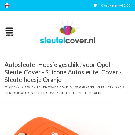
0 Artikelen - €0,00
Home
Kies uw merk
Accessoires
Autosleutel Hoesje geschikt voor Opel -
SleutelCover - Silicone Autosleutel Cover -
Sleutelhoesje Oranje
Veelgestelde vragen
HOME
/
AUTOSLEUTEL HOESJE GESCHIKT VOOR OPEL - SLEUTELCOVER -
SILICONE AUTOSLEUTEL COVER - SLEUTELHOESJE ORANJE
Contact