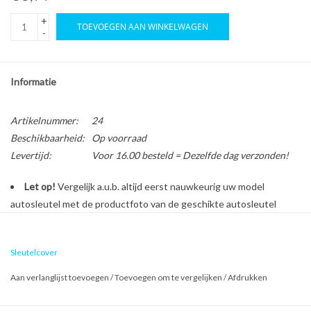
+
TOEVOEGEN AAN WINKELWAGEN
-
Informatie
Artikelnummer:
24
Beschikbaarheid:
Op voorraad
Levertijd:
Voor 16.00 besteld = Dezelfde dag verzonden!
Let op!
Vergelijk a.u.b. altijd eerst nauwkeurig uw model
autosleutel met de productfoto van de geschikte autosleutel
behuizing voordat u een bestelling plaatst.
Sleutelcover
Bescherm en personaliseer uw autosleutel met een stijlvol
Aan verlanglijst toevoegen
/
Toevoegen om te vergelijken
/
Afdrukken
autosleutel hoesje!
Is de behuizing van uw Opel autosleutel versleten of beschadigd?