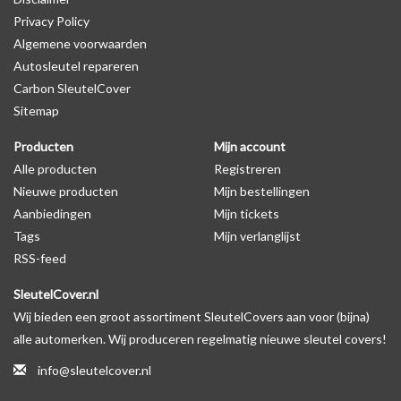
Privacy Policy
Algemene voorwaarden
Levering
Autosleutel repareren
Voor 16:00 besteld = Dezelfde dag verzonden
Carbon SleutelCover
Verzending naar België: 1/3 werkdagen
Sitemap
Specificaties
Producten
Mijn account
Merk: SleutelCover
Alle producten
Registreren
Geschikt voor: Opel
Nieuwe producten
Mijn bestellingen
Gewicht: 20g
Aanbiedingen
Mijn tickets
Materiaal: Siliconen
Tags
Mijn verlanglijst
RSS-feed
Geschikt voor o.a. de volgende modellen:
SleutelCover.nl
* Afhankelijk van het bouwjaar
Wij bieden een groot assortiment SleutelCovers aan voor (bijna)
* Controleer
altijd
alsnog eerst uw model sleutel met het
alle automerken. Wij produceren regelmatig nieuwe sleutel covers!
voorbeeld in de productfoto's
info@sleutelcover.nl
Opel Agila, Opel Corsa, Opel Tigra, Opel Astra, Opel Ampera, Opel