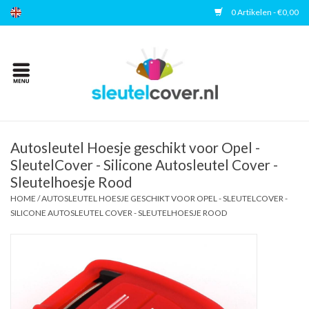
0 Artikelen - €0,00
Home
Kies uw merk
Accessoires
Autosleutel Hoesje geschikt voor Opel -
SleutelCover - Silicone Autosleutel Cover -
Sleutelhoesje Rood
Veelgestelde vragen
HOME
/
AUTOSLEUTEL HOESJE GESCHIKT VOOR OPEL - SLEUTELCOVER -
SILICONE AUTOSLEUTEL COVER - SLEUTELHOESJE ROOD
Contact