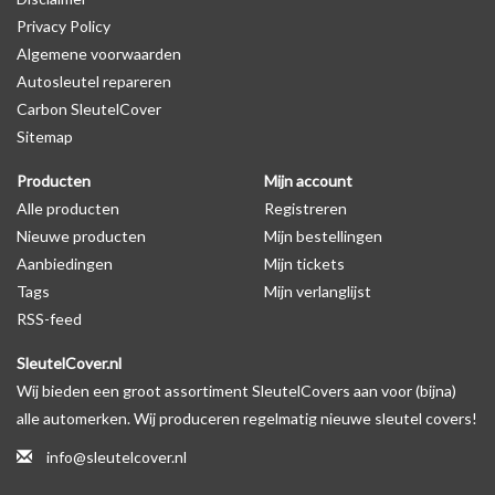
Privacy Policy
Algemene voorwaarden
Levering
Autosleutel repareren
Voor 16:00 besteld = Dezelfde dag verzonden
Carbon SleutelCover
Verzending naar België: 1/3 werkdagen
Sitemap
Specificaties
Producten
Mijn account
Merk: SleutelCover
Alle producten
Registreren
Geschikt voor: Opel
Nieuwe producten
Mijn bestellingen
Gewicht: 20g
Aanbiedingen
Mijn tickets
Materiaal: Siliconen
Tags
Mijn verlanglijst
RSS-feed
Geschikt voor o.a. de volgende modellen:
SleutelCover.nl
* Afhankelijk van het bouwjaar
Wij bieden een groot assortiment SleutelCovers aan voor (bijna)
* Controleer
altijd
alsnog eerst uw model sleutel met het
alle automerken. Wij produceren regelmatig nieuwe sleutel covers!
voorbeeld in de productfoto's
info@sleutelcover.nl
Opel Agila, Opel Corsa, Opel Tigra, Opel Astra, Opel Ampera, Opel