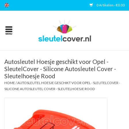
0 Artikelen - €0,00
Home
Kies uw merk
Accessoires
Autosleutel Hoesje geschikt voor Opel -
SleutelCover - Silicone Autosleutel Cover -
Sleutelhoesje Rood
Veelgestelde vragen
HOME
/
AUTOSLEUTEL HOESJE GESCHIKT VOOR OPEL - SLEUTELCOVER -
SILICONE AUTOSLEUTEL COVER - SLEUTELHOESJE ROOD
Contact