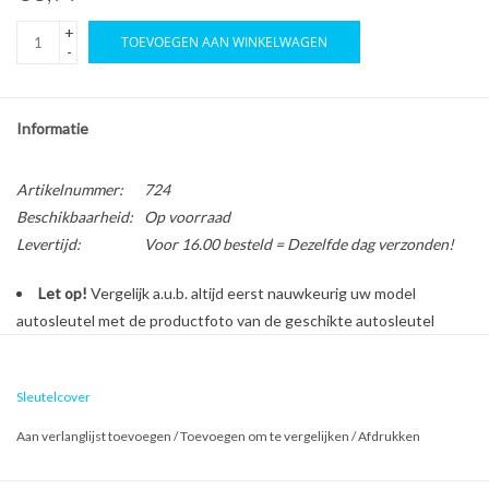
+
TOEVOEGEN AAN WINKELWAGEN
-
Informatie
Artikelnummer:
724
Beschikbaarheid:
Op voorraad
Levertijd:
Voor 16.00 besteld = Dezelfde dag verzonden!
Let op!
Vergelijk a.u.b. altijd eerst nauwkeurig uw model
autosleutel met de productfoto van de geschikte autosleutel
behuizing voordat u een bestelling plaatst.
Sleutelcover
Bescherm en personaliseer uw autosleutel met een stijlvol
Aan verlanglijst toevoegen
/
Toevoegen om te vergelijken
/
Afdrukken
autosleutel hoesje!
Is de behuizing van uw Opel autosleutel versleten of beschadigd?