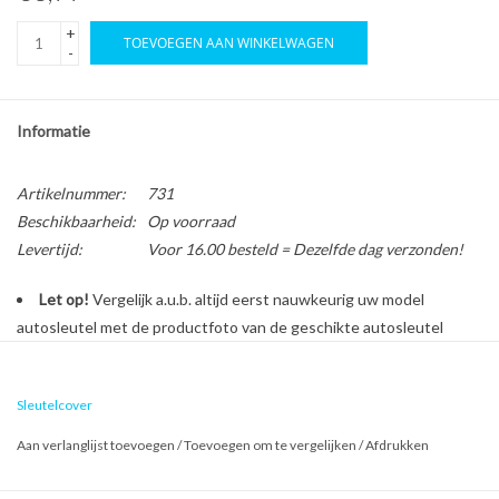
+
TOEVOEGEN AAN WINKELWAGEN
-
Informatie
Artikelnummer:
731
Beschikbaarheid:
Op voorraad
Levertijd:
Voor 16.00 besteld = Dezelfde dag verzonden!
Let op!
Vergelijk a.u.b. altijd eerst nauwkeurig uw model
autosleutel met de productfoto van de geschikte autosleutel
behuizing voordat u een bestelling plaatst.
Sleutelcover
Bescherm en personaliseer uw autosleutel met een stijlvol
Aan verlanglijst toevoegen
/
Toevoegen om te vergelijken
/
Afdrukken
autosleutel hoesje!
Is de behuizing van uw Opel autosleutel versleten of beschadigd?