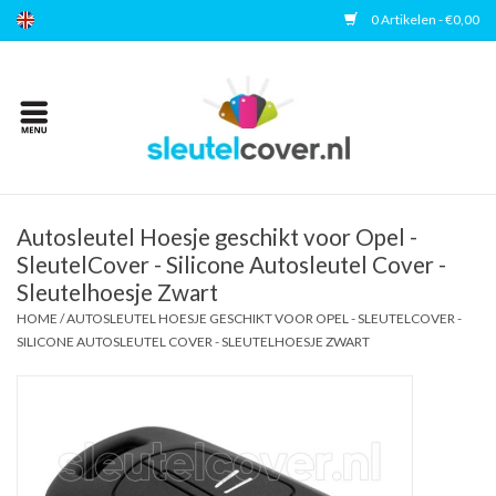
0 Artikelen - €0,00
Home
Kies uw merk
Accessoires
Autosleutel Hoesje geschikt voor Opel -
SleutelCover - Silicone Autosleutel Cover -
Sleutelhoesje Zwart
Veelgestelde vragen
HOME
/
AUTOSLEUTEL HOESJE GESCHIKT VOOR OPEL - SLEUTELCOVER -
SILICONE AUTOSLEUTEL COVER - SLEUTELHOESJE ZWART
Contact