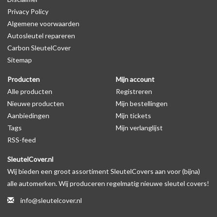
Privacy Policy
Algemene voorwaarden
Levering
Autosleutel repareren
Voor 16:00 besteld = Dezelfde dag verzonden
Carbon SleutelCover
Verzending naar België: 1/3 werkdagen
Sitemap
Specificaties
Producten
Mijn account
Merk: SleutelCover
Alle producten
Registreren
Geschikt voor: Opel
Nieuwe producten
Mijn bestellingen
Gewicht: 20g
Aanbiedingen
Mijn tickets
Materiaal: Siliconen
Tags
Mijn verlanglijst
RSS-feed
Geschikt voor o.a. de volgende modellen:
SleutelCover.nl
* Afhankelijk van het bouwjaar
Wij bieden een groot assortiment SleutelCovers aan voor (bijna)
* Controleer
altijd
alsnog eerst uw model sleutel met het
alle automerken. Wij produceren regelmatig nieuwe sleutel covers!
voorbeeld in de productfoto's
info@sleutelcover.nl
Opel Agila, Opel Corsa, Opel Tigra, Opel Astra, Opel Ampera, Opel