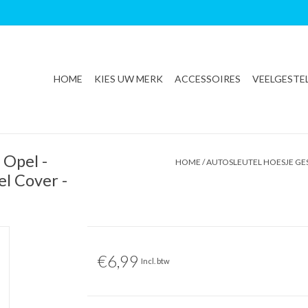
HOME
KIES UW MERK
ACCESSOIRES
VEELGESTE
 Opel -
HOME
/
AUTOSLEUTEL HOESJE GES
el Cover -
€6,99
Incl. btw