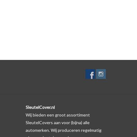
lf. Er is echter wel een uitsparing gemaakt in het
te gevallen op de originele autosleutel behuizing wel
ductfoto te kijken of er een logo zichtbaar is.
SleutelCover.nl
Wij bieden een groot assortiment
SleutelCovers aan voor (bijna) alle
automerken. Wij produceren regelmatig