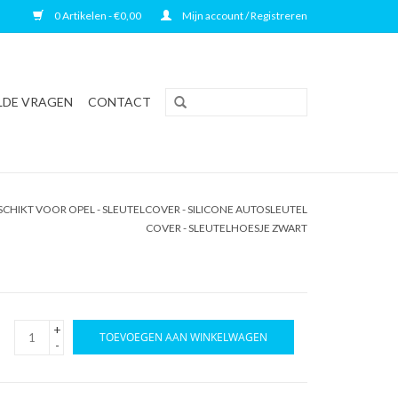
0 Artikelen - €0,00
Mijn account / Registreren
LDE VRAGEN
CONTACT
CHIKT VOOR OPEL - SLEUTELCOVER - SILICONE AUTOSLEUTEL
COVER - SLEUTELHOESJE ZWART
+
TOEVOEGEN AAN WINKELWAGEN
-