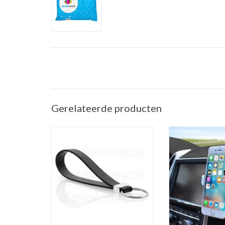
Gerelateerde producten
Sleutelhanger auto - Silicone -
Telefoonhouder ve
Zwart
(Universele telef
in de a
TOEVOEGEN AAN WINKELWAGEN
TOEVOEGEN AAN