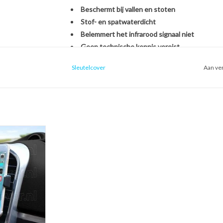
Beschermt bij vallen en stoten
Stof- en spatwaterdicht
Belemmert het infrarood signaal niet
Geen technische kennis vereist
Sleutelcover
Aan ver
Het monteren van de SleutelCover is héél eenvou
originele Opel autosleutel. U hoeft zich dus geen
een nieuwe sleutel, het overzetten van onderdel
een handomdraai is uw sleutel beschermd én opg
ntilatierooster
oon houder voor
Kies voor stijl, gemak en bescherming in één met
uto)
Met de SleutelCover beschermt u uw autosleutel t
 WINKELWAGEN
terwijl u tegelijkertijd de uitstraling van uw sle
echte eyecatcher door te kiezen uit onze brede se
voor een strak zwart design of een opvallend fell
weer als nieuw uit.