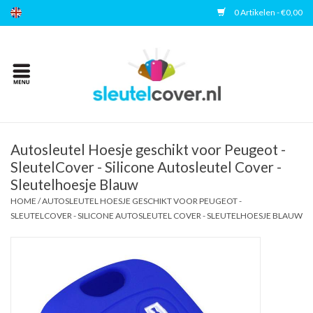
0 Artikelen - €0,00
Home
Kies uw merk
Accessoires
Autosleutel Hoesje geschikt voor Peugeot -
SleutelCover - Silicone Autosleutel Cover -
Sleutelhoesje Blauw
Veelgestelde vragen
HOME
/
AUTOSLEUTEL HOESJE GESCHIKT VOOR PEUGEOT -
SLEUTELCOVER - SILICONE AUTOSLEUTEL COVER - SLEUTELHOESJE BLAUW
Contact