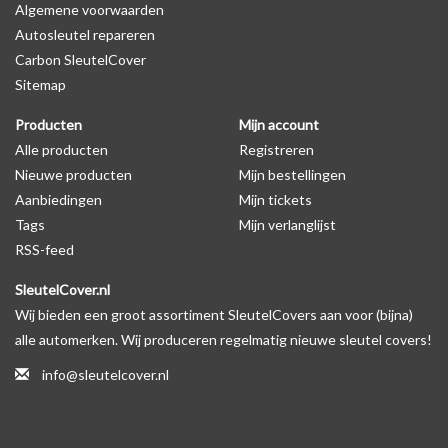
Algemene voorwaarden
Autosleutel repareren
Levering
Carbon SleutelCover
Voor 16:00 besteld = Dezelfde dag verzonden
Sitemap
Verzending naar België: 1/3 werkdagen
Producten
Mijn account
Specificaties
Alle producten
Registreren
Merk: SleutelCover
Nieuwe producten
Mijn bestellingen
Geschikt voor: Peugeot
Aanbiedingen
Mijn tickets
Gewicht: 20g
Tags
Mijn verlanglijst
Materiaal: Siliconen
RSS-feed
SleutelCover.nl
Geschikt voor o.a. de volgende modellen:
Wij bieden een groot assortiment SleutelCovers aan voor (bijna)
* Afhankelijk van het bouwjaar
alle automerken. Wij produceren regelmatig nieuwe sleutel covers!
* Controleer
altijd
alsnog eerst uw model sleutel met het
info@sleutelcover.nl
voorbeeld in de productfoto's
Peugeot 1007, Peugeot 106, Peugeot 107, Peugeot 108, Peugeot