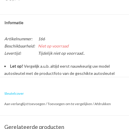
Informatie
Artikelnummer:
166
Beschikbaarheid:
Niet op voorraad
Levertijd:
Tijdelijk niet op voorraad..
Let op!
Vergelijk a.u.b. altijd eerst nauwkeurig uw model
autosleutel met de productfoto van de geschikte autosleutel
behuizing voordat u een bestelling plaatst.
Sleutelcover
Bescherm en personaliseer uw autosleutel met een stijlvol
Aan verlanglijst toevoegen
/
Toevoegen om te vergelijken
/
Afdrukken
autosleutel hoesje!
Is de behuizing van uw Peugeot autosleutel versleten of
beschadigd? Geen zorgen, want dure reparatiekosten zijn vanaf nu
Gerelateerde producten