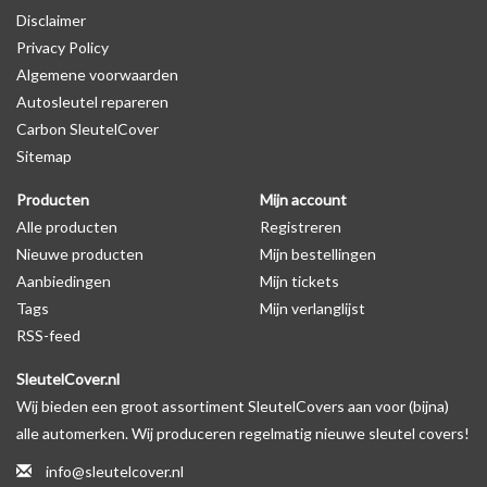
Disclaimer
autosleutel behuizing wel zichtbaar is. U kunt dit zelf nagaan door
Privacy Policy
op de productfoto te kijken of er een logo zichtbaar is.
Algemene voorwaarden
Autosleutel repareren
Levering
Carbon SleutelCover
Voor 16:00 besteld = Dezelfde dag verzonden
Sitemap
Verzending naar België: 1/3 werkdagen
Producten
Mijn account
Specificaties
Alle producten
Registreren
Merk: SleutelCover
Nieuwe producten
Mijn bestellingen
Geschikt voor: Peugeot
Aanbiedingen
Mijn tickets
Gewicht: 20g
Tags
Mijn verlanglijst
Materiaal: Siliconen
RSS-feed
SleutelCover.nl
Geschikt voor o.a. de volgende modellen:
Wij bieden een groot assortiment SleutelCovers aan voor (bijna)
* Afhankelijk van het bouwjaar
alle automerken. Wij produceren regelmatig nieuwe sleutel covers!
* Controleer
altijd
alsnog eerst uw model sleutel met het
info@sleutelcover.nl
voorbeeld in de productfoto's