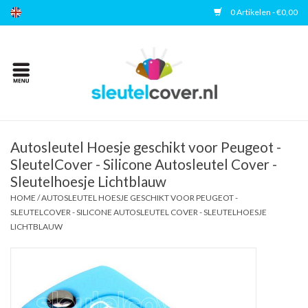
0 Artikelen - €0,00
Home
Kies uw merk
Accessoires
Autosleutel Hoesje geschikt voor Peugeot -
SleutelCover - Silicone Autosleutel Cover -
Sleutelhoesje Lichtblauw
Veelgestelde vragen
HOME
/
AUTOSLEUTEL HOESJE GESCHIKT VOOR PEUGEOT -
SLEUTELCOVER - SILICONE AUTOSLEUTEL COVER - SLEUTELHOESJE
Contact
LICHTBLAUW