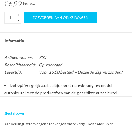
€6,99
Incl. btw
+
TOEVOEGEN AAN WINKELWAGEN
-
Informatie
Artikelnummer:
750
Beschikbaarheid:
Op voorraad
Levertijd:
Voor 16.00 besteld = Dezelfde dag verzonden!
Let op!
Vergelijk a.u.b. altijd eerst nauwkeurig uw model
autosleutel met de productfoto van de geschikte autosleutel
behuizing voordat u een bestelling plaatst.
Sleutelcover
Bescherm en personaliseer uw autosleutel met een stijlvol
Aan verlanglijst toevoegen
/
Toevoegen om te vergelijken
/
Afdrukken
autosleutel hoesje!