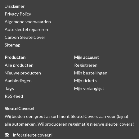
Disclaimer
autosleutel behuizing wel zichtbaar is. U kunt dit zelf nagaan door
Privacy Policy
op de productfoto te kijken of er een logo zichtbaar is.
Algemene voorwaarden
Autosleutel repareren
Levering
Carbon SleutelCover
Voor 16:00 besteld = Dezelfde dag verzonden
Sitemap
Verzending naar België: 1/3 werkdagen
Producten
Mijn account
Specificaties
Alle producten
Registreren
Merk: SleutelCover
Nieuwe producten
Mijn bestellingen
Geschikt voor: Peugeot
Aanbiedingen
Mijn tickets
Gewicht: 20g
Tags
Mijn verlanglijst
Materiaal: Siliconen
RSS-feed
SleutelCover.nl
Geschikt voor o.a. de volgende modellen:
Wij bieden een groot assortiment SleutelCovers aan voor (bijna)
* Afhankelijk van het bouwjaar
alle automerken. Wij produceren regelmatig nieuwe sleutel covers!
* Controleer
altijd
alsnog eerst uw model sleutel met het
info@sleutelcover.nl
voorbeeld in de productfoto's