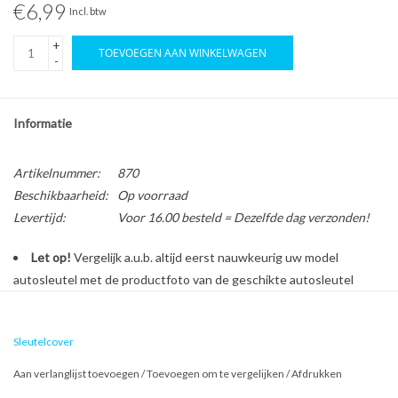
€6,99
Incl. btw
+
TOEVOEGEN AAN WINKELWAGEN
-
Informatie
Artikelnummer:
870
Beschikbaarheid:
Op voorraad
Levertijd:
Voor 16.00 besteld = Dezelfde dag verzonden!
Let op!
Vergelijk a.u.b. altijd eerst nauwkeurig uw model
autosleutel met de productfoto van de geschikte autosleutel
behuizing voordat u een bestelling plaatst.
Sleutelcover
Bescherm en personaliseer uw autosleutel met een stijlvol
Aan verlanglijst toevoegen
/
Toevoegen om te vergelijken
/
Afdrukken
autosleutel hoesje!