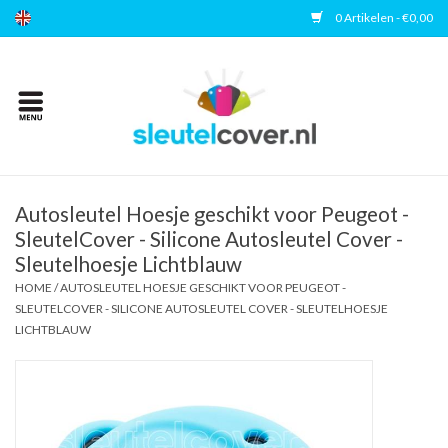
0 Artikelen - €0,00
Home
Kies uw merk
Accessoires
Autosleutel Hoesje geschikt voor Peugeot -
SleutelCover - Silicone Autosleutel Cover -
Sleutelhoesje Lichtblauw
Veelgestelde vragen
HOME
/
AUTOSLEUTEL HOESJE GESCHIKT VOOR PEUGEOT -
SLEUTELCOVER - SILICONE AUTOSLEUTEL COVER - SLEUTELHOESJE
Contact
LICHTBLAUW