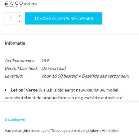
€6,99
Incl. btw
+
TOEVOEGEN AAN WINKELWAGEN
-
Informatie
Artikelnummer:
169
Beschikbaarheid:
Op voorraad
Levertijd:
Voor 16.00 besteld = Dezelfde dag verzonden!
Let op!
Vergelijk a.u.b. altijd eerst nauwkeurig uw model
autosleutel met de productfoto van de geschikte autosleutel
behuizing voordat u een bestelling plaatst.
Sleutelcover
Bescherm en personaliseer uw autosleutel met een stijlvol
Aan verlanglijst toevoegen
/
Toevoegen om te vergelijken
/
Afdrukken
autosleutel hoesje!