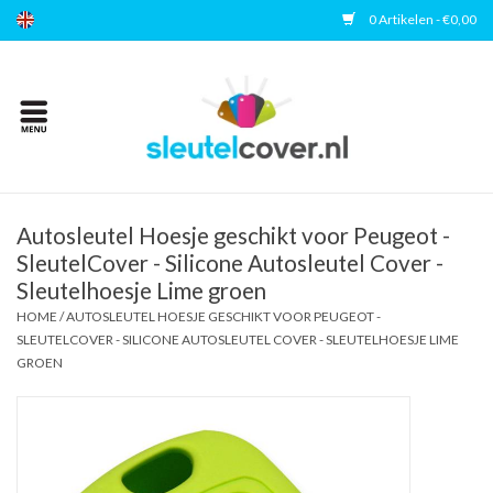
0 Artikelen - €0,00
Home
Kies uw merk
Accessoires
Autosleutel Hoesje geschikt voor Peugeot -
SleutelCover - Silicone Autosleutel Cover -
Sleutelhoesje Lime groen
Veelgestelde vragen
HOME
/
AUTOSLEUTEL HOESJE GESCHIKT VOOR PEUGEOT -
SLEUTELCOVER - SILICONE AUTOSLEUTEL COVER - SLEUTELHOESJE LIME
Contact
GROEN