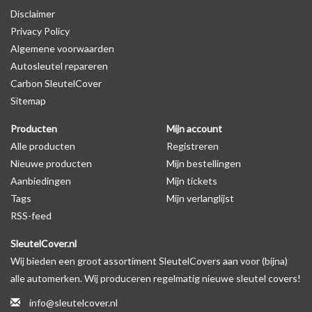
Disclaimer
autosleutel behuizing wel zichtbaar is. U kunt dit zelf nagaan door
Privacy Policy
op de productfoto te kijken of er een logo zichtbaar is.
Algemene voorwaarden
Autosleutel repareren
Levering
Carbon SleutelCover
Voor 16:00 besteld = Dezelfde dag verzonden
Sitemap
Verzending naar België: 1/3 werkdagen
Producten
Mijn account
Specificaties
Alle producten
Registreren
Merk: SleutelCover
Nieuwe producten
Mijn bestellingen
Geschikt voor: Peugeot
Aanbiedingen
Mijn tickets
Gewicht: 20g
Tags
Mijn verlanglijst
Materiaal: Siliconen
RSS-feed
SleutelCover.nl
Geschikt voor o.a. de volgende modellen:
Wij bieden een groot assortiment SleutelCovers aan voor (bijna)
* Afhankelijk van het bouwjaar
alle automerken. Wij produceren regelmatig nieuwe sleutel covers!
* Controleer
altijd
alsnog eerst uw model sleutel met het
info@sleutelcover.nl
voorbeeld in de productfoto's