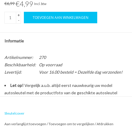
€4,99
€6,99
Incl. btw
+
TOEVOEGEN AAN WINKELWAGEN
-
Informatie
Artikelnummer:
270
Beschikbaarheid:
Op voorraad
Levertijd:
Voor 16.00 besteld = Dezelfde dag verzonden!
Let op!
Vergelijk a.u.b. altijd eerst nauwkeurig uw model
autosleutel met de productfoto van de geschikte autosleutel
behuizing voordat u een bestelling plaatst.
Sleutelcover
Bescherm en personaliseer uw autosleutel met een stijlvol
Aan verlanglijst toevoegen
/
Toevoegen om te vergelijken
/
Afdrukken
autosleutel hoesje!