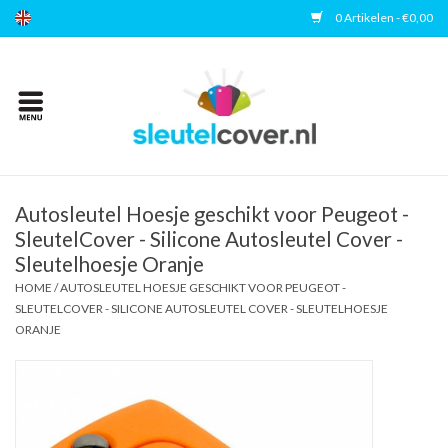
0 Artikelen - €0,00
Home
Kies uw merk
Accessoires
Autosleutel Hoesje geschikt voor Peugeot -
SleutelCover - Silicone Autosleutel Cover -
Sleutelhoesje Oranje
Veelgestelde vragen
HOME
/
AUTOSLEUTEL HOESJE GESCHIKT VOOR PEUGEOT -
SLEUTELCOVER - SILICONE AUTOSLEUTEL COVER - SLEUTELHOESJE
Contact
ORANJE