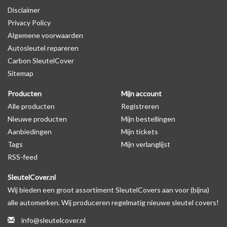
Disclaimer
autosleutel behuizing wel zichtbaar is. U kunt dit zelf nagaan door
Privacy Policy
op de productfoto te kijken of er een logo zichtbaar is.
Algemene voorwaarden
Autosleutel repareren
Levering
Carbon SleutelCover
Voor 16:00 besteld = Dezelfde dag verzonden
Sitemap
Verzending naar België: 1/3 werkdagen
Producten
Mijn account
Specificaties
Alle producten
Registreren
Merk: SleutelCover
Nieuwe producten
Mijn bestellingen
Geschikt voor: Peugeot
Aanbiedingen
Mijn tickets
Gewicht: 20g
Tags
Mijn verlanglijst
Materiaal: Siliconen
RSS-feed
SleutelCover.nl
Geschikt voor o.a. de volgende modellen:
Wij bieden een groot assortiment SleutelCovers aan voor (bijna)
* Afhankelijk van het bouwjaar
alle automerken. Wij produceren regelmatig nieuwe sleutel covers!
* Controleer
altijd
alsnog eerst uw model sleutel met het
info@sleutelcover.nl
voorbeeld in de productfoto's