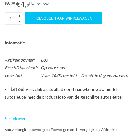
€4,99
€6,99
Incl. btw
+
TOEVOEGEN AAN WINKELWAGEN
-
Informatie
Artikelnummer:
885
Beschikbaarheid:
Op voorraad
Levertijd:
Voor 16.00 besteld = Dezelfde dag verzonden!
Let op!
Vergelijk a.u.b. altijd eerst nauwkeurig uw model
autosleutel met de productfoto van de geschikte autosleutel
behuizing voordat u een bestelling plaatst.
Sleutelcover
Bescherm en personaliseer uw autosleutel met een stijlvol
Aan verlanglijst toevoegen
/
Toevoegen om te vergelijken
/
Afdrukken
autosleutel hoesje!