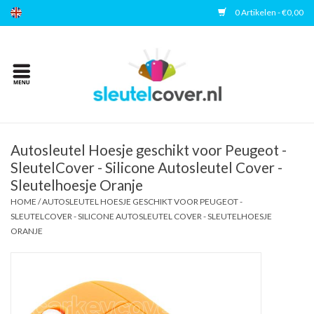
0 Artikelen - €0,00
Home
Kies uw merk
Accessoires
Autosleutel Hoesje geschikt voor Peugeot -
SleutelCover - Silicone Autosleutel Cover -
Sleutelhoesje Oranje
Veelgestelde vragen
HOME
/
AUTOSLEUTEL HOESJE GESCHIKT VOOR PEUGEOT -
SLEUTELCOVER - SILICONE AUTOSLEUTEL COVER - SLEUTELHOESJE
Contact
ORANJE