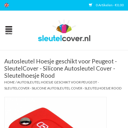
0 Artikelen - €0,00
Home
Kies uw merk
Accessoires
Autosleutel Hoesje geschikt voor Peugeot -
SleutelCover - Silicone Autosleutel Cover -
Sleutelhoesje Rood
Veelgestelde vragen
HOME
/
AUTOSLEUTEL HOESJE GESCHIKT VOOR PEUGEOT -
SLEUTELCOVER - SILICONE AUTOSLEUTEL COVER - SLEUTELHOESJE ROOD
Contact