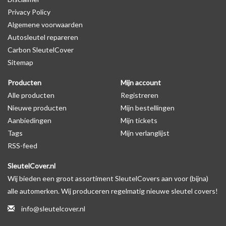
Privacy Policy
op de productfoto te kijken of er een logo zichtbaar is.
Algemene voorwaarden
Autosleutel repareren
Levering
Carbon SleutelCover
Voor 16:00 besteld = Dezelfde dag verzonden
Sitemap
Verzending naar België: 1/3 werkdagen
Producten
Mijn account
Specificaties
Alle producten
Registreren
Merk: SleutelCover
Nieuwe producten
Mijn bestellingen
Geschikt voor: Peugeot
Aanbiedingen
Mijn tickets
Gewicht: 20g
Tags
Mijn verlanglijst
Materiaal: Siliconen
RSS-feed
SleutelCover.nl
Geschikt voor o.a. de volgende modellen:
Wij bieden een groot assortiment SleutelCovers aan voor (bijna)
* Afhankelijk van het bouwjaar
alle automerken. Wij produceren regelmatig nieuwe sleutel covers!
* Controleer
altijd
alsnog eerst uw model sleutel met het
info@sleutelcover.nl
voorbeeld in de productfoto's