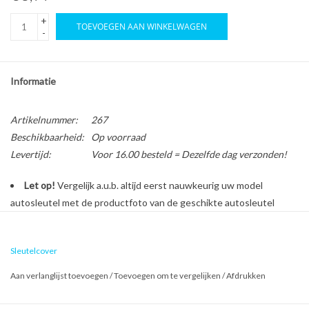
+
TOEVOEGEN AAN WINKELWAGEN
-
Informatie
Artikelnummer:
267
Beschikbaarheid:
Op voorraad
Levertijd:
Voor 16.00 besteld = Dezelfde dag verzonden!
Let op!
Vergelijk a.u.b. altijd eerst nauwkeurig uw model
autosleutel met de productfoto van de geschikte autosleutel
behuizing voordat u een bestelling plaatst.
Sleutelcover
Bescherm en personaliseer uw autosleutel met een stijlvol
Aan verlanglijst toevoegen
/
Toevoegen om te vergelijken
/
Afdrukken
autosleutel hoesje!
Is de behuizing van uw Peugeot autosleutel versleten of