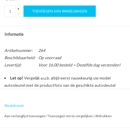
+
TOEVOEGEN AAN WINKELWAGEN
-
Informatie
Artikelnummer:
264
Beschikbaarheid:
Op voorraad
Levertijd:
Voor 16.00 besteld = Dezelfde dag verzonden!
Let op!
Vergelijk a.u.b. altijd eerst nauwkeurig uw model
autosleutel met de productfoto van de geschikte autosleutel
behuizing voordat u een bestelling plaatst.
Sleutelcover
Bescherm en personaliseer uw autosleutel met een stijlvol
Aan verlanglijst toevoegen
/
Toevoegen om te vergelijken
/
Afdrukken
autosleutel hoesje!
Is de behuizing van uw Peugeot autosleutel versleten of