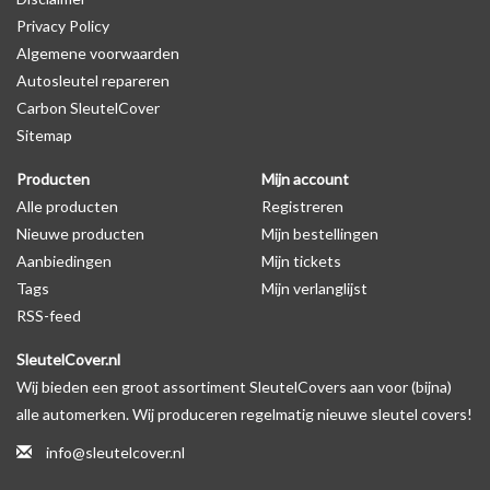
Privacy Policy
op de productfoto te kijken of er een logo zichtbaar is.
Algemene voorwaarden
Autosleutel repareren
Levering
Carbon SleutelCover
Voor 16:00 besteld = Dezelfde dag verzonden
Sitemap
Verzending naar België: 1/3 werkdagen
Producten
Mijn account
Specificaties
Alle producten
Registreren
Merk: SleutelCover
Nieuwe producten
Mijn bestellingen
Geschikt voor: Peugeot
Aanbiedingen
Mijn tickets
Gewicht: 20g
Tags
Mijn verlanglijst
Materiaal: Siliconen
RSS-feed
SleutelCover.nl
Geschikt voor o.a. de volgende modellen:
Wij bieden een groot assortiment SleutelCovers aan voor (bijna)
* Afhankelijk van het bouwjaar
alle automerken. Wij produceren regelmatig nieuwe sleutel covers!
* Controleer
altijd
alsnog eerst uw model sleutel met het
info@sleutelcover.nl
voorbeeld in de productfoto's