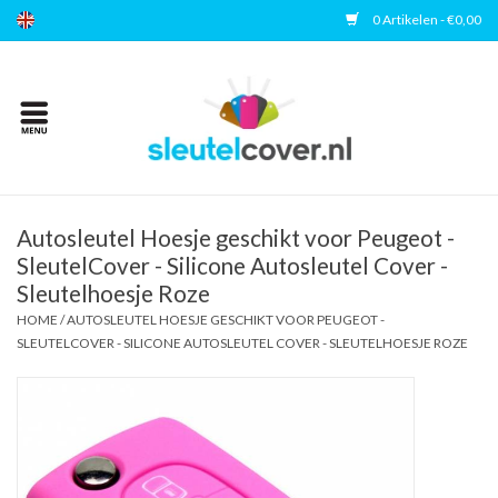
0 Artikelen - €0,00
Home
Kies uw merk
Accessoires
Autosleutel Hoesje geschikt voor Peugeot -
SleutelCover - Silicone Autosleutel Cover -
Sleutelhoesje Roze
Veelgestelde vragen
HOME
/
AUTOSLEUTEL HOESJE GESCHIKT VOOR PEUGEOT -
SLEUTELCOVER - SILICONE AUTOSLEUTEL COVER - SLEUTELHOESJE ROZE
Contact