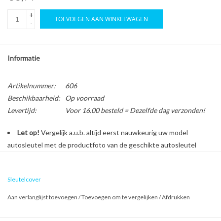
+
TOEVOEGEN AAN WINKELWAGEN
-
Informatie
Artikelnummer:
606
Beschikbaarheid:
Op voorraad
Levertijd:
Voor 16.00 besteld = Dezelfde dag verzonden!
Let op!
Vergelijk a.u.b. altijd eerst nauwkeurig uw model
autosleutel met de productfoto van de geschikte autosleutel
behuizing voordat u een bestelling plaatst.
Sleutelcover
Bescherm en personaliseer uw autosleutel met een stijlvol
Aan verlanglijst toevoegen
/
Toevoegen om te vergelijken
/
Afdrukken
autosleutel hoesje!
Is de behuizing van uw Peugeot autosleutel versleten of