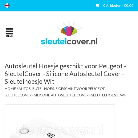
0 Artikelen - €0,00
Home
Kies uw merk
Accessoires
Autosleutel Hoesje geschikt voor Peugeot -
SleutelCover - Silicone Autosleutel Cover -
Sleutelhoesje Wit
Veelgestelde vragen
HOME
/
AUTOSLEUTEL HOESJE GESCHIKT VOOR PEUGEOT -
SLEUTELCOVER - SILICONE AUTOSLEUTEL COVER - SLEUTELHOESJE WIT
Contact