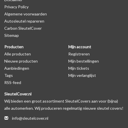
Privacy Policy
op de productfoto te kijken of er een logo zichtbaar is.
Algemene voorwaarden
Autosleutel repareren
Levering
Carbon SleutelCover
Voor 16:00 besteld = Dezelfde dag verzonden
Sitemap
Verzending naar België: 1/3 werkdagen
Producten
Mijn account
Specificaties
Alle producten
Registreren
Merk: SleutelCover
Nieuwe producten
Mijn bestellingen
Geschikt voor: Peugeot
Aanbiedingen
Mijn tickets
Gewicht: 20g
Tags
Mijn verlanglijst
Materiaal: Siliconen
RSS-feed
SleutelCover.nl
Geschikt voor o.a. de volgende modellen:
Wij bieden een groot assortiment SleutelCovers aan voor (bijna)
* Afhankelijk van het bouwjaar
alle automerken. Wij produceren regelmatig nieuwe sleutel covers!
* Controleer
altijd
alsnog eerst uw model sleutel met het
info@sleutelcover.nl
voorbeeld in de productfoto's