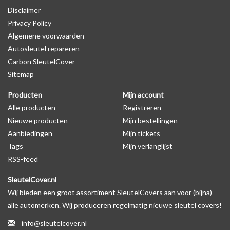
Disclaimer
productfoto te kijken of er een logo zichtbaar is.
Privacy Policy
Algemene voorwaarden
Levering
Autosleutel repareren
Voor 16:00 besteld = Dezelfde dag verzonden
Carbon SleutelCover
Verzending naar België: 1/3 werkdagen
Sitemap
Specificaties
Producten
Mijn account
Merk: SleutelCover
Alle producten
Registreren
Geschikt voor: Porsche
Nieuwe producten
Mijn bestellingen
Gewicht: 20g
Aanbiedingen
Mijn tickets
Materiaal: TPU
Tags
Mijn verlanglijst
RSS-feed
Geschikt voor o.a. de volgende modellen:
SleutelCover.nl
* Afhankelijk van het bouwjaar
Wij bieden een groot assortiment SleutelCovers aan voor (bijna)
* Controleer
altijd
alsnog eerst uw model sleutel met het
alle automerken. Wij produceren regelmatig nieuwe sleutel covers!
voorbeeld in de productfoto's
info@sleutelcover.nl