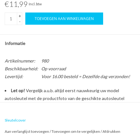
€11,99
Incl. btw
+
TOEVOEGEN AAN WINKELWAGEN
-
Informatie
Artikelnummer:
980
Beschikbaarheid:
Op voorraad
Levertijd:
Voor 16.00 besteld = Dezelfde dag verzonden!
Let op!
Vergelijk a.u.b. altijd eerst nauwkeurig uw model
autosleutel met de productfoto van de geschikte autosleutel
behuizing voordat u een bestelling plaatst.
Sleutelcover
Bescherm en personaliseer uw autosleutel met een stijlvol
Aan verlanglijst toevoegen
/
Toevoegen om te vergelijken
/
Afdrukken
autosleutel hoesje!