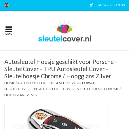
0 Artikelen - €0,00
Home
Kies uw merk
Accessoires
Autosleutel Hoesje geschikt voor Porsche -
SleutelCover - TPU Autosleutel Cover -
Sleutelhoesje Chrome / Hoogglans Zilver
Veelgestelde vragen
HOME
/
AUTOSLEUTEL HOESJE GESCHIKT VOOR PORSCHE -
SLEUTELCOVER - TPU AUTOSLEUTEL COVER - SLEUTELHOESJE CHROME /
Contact
HOOGGLANS ZILVER